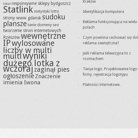
Kraków
responsywne sklepy bydgoszcz
tekst
Statlink
statystyki lotto
Identyfikacja komputera
sudoku
strony www gdańsk
plansze
Reklama funkcjonująca na wielu
tanie domeny seo
polach
tworzenie stron internetowych
wewnętrzne
Rzeszów
Czym powinna cechować się do
IP
wylosowane
reklama zewnętrzna?
liczby w multi
wyniki
Jeśli reklama telewizyjna to z
multi
rozmachem
dużego lotka z
wczoraj
zaginął pies
Twoje logo. Projektowanie logo
ogłoszenie
firmy, rejestracja logotypu
Znaczenie
imienia Iwona
Płatności internetowe.