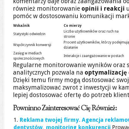
komentarzy daje obraz zaangażowania od
również monitorowanie
opinii i reakcji
u
pomóc w dostosowaniu komunikacji mark
Wskaźnik
Co mierzy
Liczba użytkowników oraz ruch na
Statystyki odwiedzin
stronie
Procent użytkowników, którzy podejmuj
Współczynnik konwersji
działanie
Zasięg w mediach
Interakcje i zaangażowanie w postach
społecznościowych
Regularne monitorowanie wyników oraz 
analitycznych pozwala na
optymalizację
Dzięki temu firmy mogą dostosować swoje
maksymalizować zwrot z inwestycji w ka
lepiej dostosować ofertę do potrzeb klien
Powninno Zainteresować Cię Również:
Reklama twojej firmy. Agencja reklamow
dentystów, monitoring konkurencji
Prowad