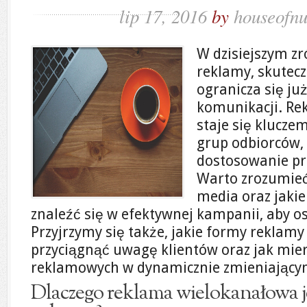
lip 17, 2016
by
houseofnu
W dzisiejszym z
reklamy, skutec
ogranicza się ju
komunikacji. Re
staje się klucze
grup odbiorców, 
dostosowanie pr
Warto zrozumieć
media oraz jaki
znaleźć się w efektywnej kampanii, aby o
Przyjrzymy się także, jakie formy reklam
przyciągnąć uwagę klientów oraz jak mie
reklamowych w dynamicznie zmieniającym
Dlaczego reklama wielokanałowa j