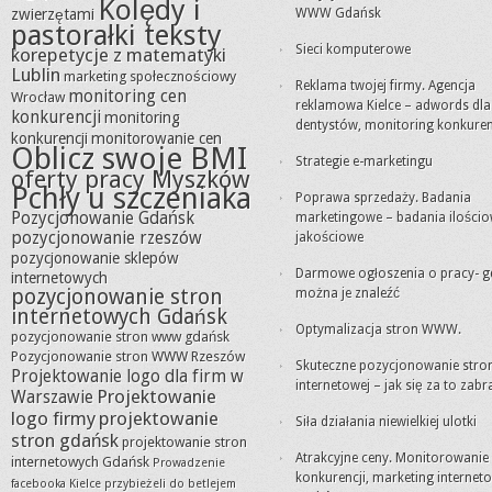
Kolędy i
zwierzętami
WWW Gdańsk
pastorałki teksty
Sieci komputerowe
korepetycje z matematyki
Lublin
marketing społecznościowy
Reklama twojej firmy. Agencja
monitoring cen
Wrocław
reklamowa Kielce – adwords dla
konkurencji
monitoring
dentystów, monitoring konkuren
konkurencji
monitorowanie cen
Oblicz swoje BMI
Strategie e-marketingu
oferty pracy Myszków
Pchły u szczeniaka
Poprawa sprzedaży. Badania
Pozycjonowanie Gdańsk
marketingowe – badania ilościo
pozycjonowanie rzeszów
jakościowe
pozycjonowanie sklepów
Darmowe ogłoszenia o pracy- g
internetowych
pozycjonowanie stron
można je znaleźć
internetowych Gdańsk
Optymalizacja stron WWW.
pozycjonowanie stron www gdańsk
Pozycjonowanie stron WWW Rzeszów
Skuteczne pozycjonowanie stro
Projektowanie logo dla firm w
internetowej – jak się za to zabr
Projektowanie
Warszawie
logo firmy
projektowanie
Siła działania niewielkiej ulotki
stron gdańsk
projektowanie stron
Atrakcyjne ceny. Monitorowanie
internetowych Gdańsk
Prowadzenie
konkurencji, marketing internet
facebooka Kielce
przybieżeli do betlejem