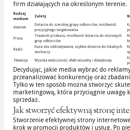
firm działających na określonym terenie.
Rodzaj
Zalety
N
medium
Dotarcie do szerokiej grupy odbiorców, możliwość
K
Internet
precyzyjnego targetowania
p
Trwałość przekazu, możliwość dotarcia do niszowych
R
Prasa
grup odbiorców
b
Duża siła oddziaływania, szybkie dotarcie do lokalnych
R
Radio
słuchaczy
s
K
Telewizja
Wysoka widoczność, efekt wizualny i dźwiękowy
p
Decydując, jakie media wybrać do reklam
przeanalizować konkurencję oraz zbadani
Tylko w ten sposób można stworzyć skute
marketingową, która przyciągnie uwagę k
sprzedaż.
Jak stworzyć efektywną stronę int
Stworzenie efektywnej strony internetowe
krok w promocji produktów i usług. Po pi