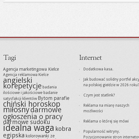
Tagi
Internet
Agencja marketingowa Kielce
Dodatkowa kasa.
Agencja reklamowa Kielce
angielski
Jak budować solidny portfel akc
korepetycje
na polskiej giełdzie w 2026 roku
badania
ilościowe i jakościowe
badanie
Czym jest statlink?
Bytom parafie
satysfakcji klientów
chiński horoskop
Reklama na miarę naszych
miłosny
darmowe
możliwości
ogłoszenia o pracy
darmowe sudoku
Reklama o której się mówi
idealna waga
kobra
Popularność witryny.
egipska
kolorowanki ze
Pozycjonowanie stron internet