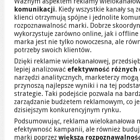
Ważnym aspektem reklamy wielokanałowe
komunikacji
. Kiedy wszystkie kanały są
klienci otrzymują spójne i jednolite kom
rozpoznawalność marki. Dobrze skoordy
wykorzystuje zarówno online, jak i offline
marka jest nie tylko nowoczesna, ale ró
potrzeby swoich klientów.
Dzięki reklamie wielokanałowej, przedsi
lepiej analizować
efektywność różnych 
narzędzi analitycznych, marketerzy mogą ś
przynoszą najlepsze wyniki i na tej pods
strategie. Taki podejście pozwala na bard
zarządzanie budżetem reklamowym, co je
dzisiejszym konkurencyjnym rynku.
Podsumowując, reklama wielokanałowa nie
efektywność kampanii, ale również budu
marki poprzez
większą rozpoznawalnoś