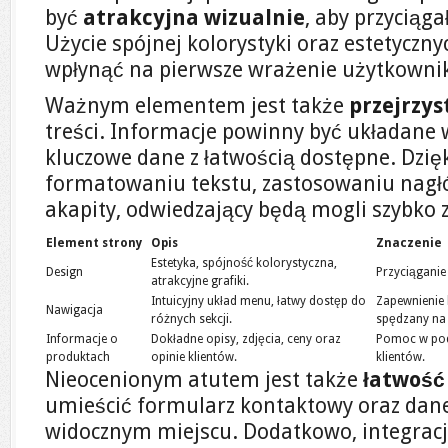
być
atrakcyjna wizualnie
, aby przyciąg
Użycie spójnej kolorystyki oraz estetyczn
wpłynąć na pierwsze wrażenie użytkowni
Ważnym elementem jest także
przejrzys
treści. Informacje powinny być układane w
kluczowe dane z łatwością dostępne. Dzi
formatowaniu tekstu, zastosowaniu nagł
akapity, odwiedzający będą mogli szybko z
Element strony
Opis
Znaczenie
Estetyka, spójność kolorystyczna,
Design
Przyciąganie
atrakcyjne grafiki.
Intuicyjny układ menu, łatwy dostęp do
Zapewnienie
Nawigacja
różnych sekcji.
spędzany na 
Informacje o
Dokładne opisy, zdjęcia, ceny oraz
Pomoc w pod
produktach
opinie klientów.
klientów.
Nieocenionym atutem jest także
łatwość
umieścić formularz kontaktowy oraz dan
widocznym miejscu. Dodatkowo, integrac