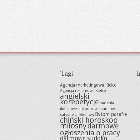
Tagi
I
Agencja marketingowa Kielce
Agencja reklamowa Kielce
angielski
korepetycje
badania
ilościowe i jakościowe
badanie
Bytom parafie
satysfakcji klientów
chiński horoskop
miłosny
darmowe
ogłoszenia o pracy
darmowe sudoku