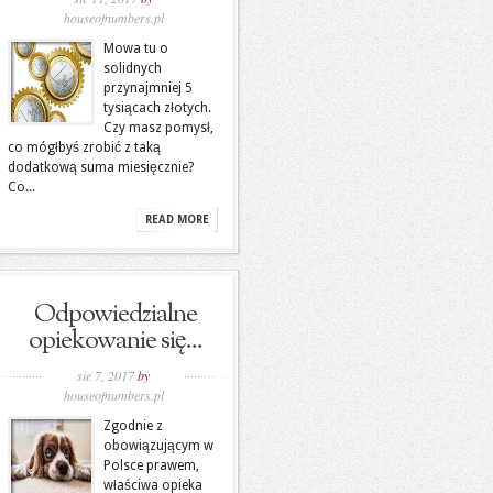
houseofnumbers.pl
Mowa tu o
solidnych
przynajmniej 5
tysiącach złotych.
Czy masz pomysł,
co mógłbyś zrobić z taką
dodatkową suma miesięcznie?
Co...
READ MORE
Odpowiedzialne
opiekowanie się...
sie 7, 2017
by
houseofnumbers.pl
Zgodnie z
obowiązującym w
Polsce prawem,
właściwa opieka