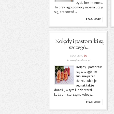
życiu bez internetu.
To przy jego pomocy można uczyć
się, pracować,...
READ MORE
Kolędy i pastorałki są
szczegó...
sie 3, 2017
by
houseofnumbers.pl
Kolędy i pastorałki
są szczególnie
lubiane przez
dzieci. Lubią je
jednak także
dorośli, w tym ludzie starsi.
Ludziom starszym, kolędy...
READ MORE