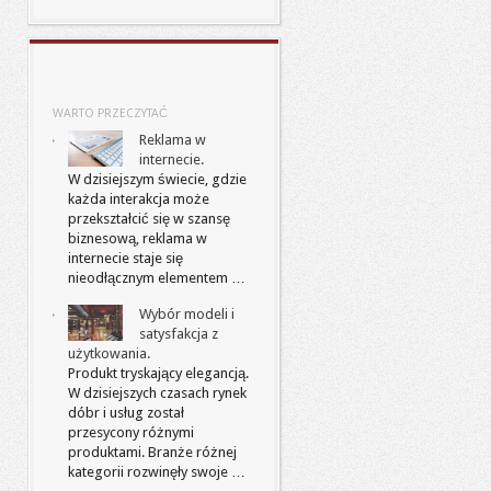
WARTO PRZECZYTAĆ
Reklama w
internecie.
W dzisiejszym świecie, gdzie
każda interakcja może
przekształcić się w szansę
biznesową, reklama w
internecie staje się
nieodłącznym elementem …
Wybór modeli i
satysfakcja z
użytkowania.
Produkt tryskający elegancją.
W dzisiejszych czasach rynek
dóbr i usług został
przesycony różnymi
produktami. Branże różnej
kategorii rozwinęły swoje …