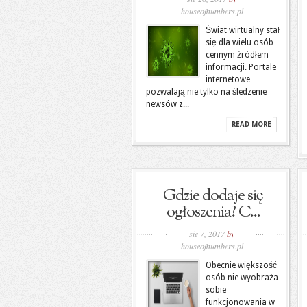
houseofnumbers.pl
Świat wirtualny stał
się dla wielu osób
cennym źródłem
informacji. Portale
internetowe
pozwalają nie tylko na śledzenie
newsów z...
READ MORE
Gdzie dodaje się
ogłoszenia? C...
sie 7, 2017
by
houseofnumbers.pl
Obecnie większość
osób nie wyobraża
sobie
funkcjonowania w