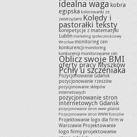
idealna waga
kobra
egipska
kolorowanki ze
Kolędy i
zwierzętami
pastorałki teksty
korepetycje z matematyki
Lublin
marketing społecznościowy
monitoring cen
Wrocław
konkurencji
monitoring
konkurencji
monitorowanie cen
Oblicz swoje BMI
oferty pracy Myszków
Pchły u szczeniaka
Pozycjonowanie Gdańsk
pozycjonowanie rzeszów
pozycjonowanie sklepów
internetowych
pozycjonowanie stron
internetowych Gdańsk
pozycjonowanie stron www gdańsk
Pozycjonowanie stron WWW Rzeszów
Projektowanie logo dla firm w
Projektowanie
Warszawie
logo firmy
projektowanie