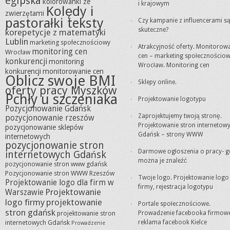
egipska
kolorowanki ze
i krajowym
Kolędy i
zwierzętami
pastorałki teksty
Czy kampanie z influencerami s
skuteczne?
korepetycje z matematyki
Lublin
marketing społecznościowy
Atrakcyjność oferty. Monitorow
monitoring cen
Wrocław
cen – marketing społecznościo
konkurencji
monitoring
Wrocław. Monitoring cen
konkurencji
monitorowanie cen
Oblicz swoje BMI
Sklepy online.
oferty pracy Myszków
Pchły u szczeniaka
Projektowanie logotypu
Pozycjonowanie Gdańsk
Zaprojektujemy twoją stronę.
pozycjonowanie rzeszów
Projektowanie stron internetow
pozycjonowanie sklepów
Gdańsk – strony WWW
internetowych
pozycjonowanie stron
Darmowe ogłoszenia o pracy- g
internetowych Gdańsk
można je znaleźć
pozycjonowanie stron www gdańsk
Pozycjonowanie stron WWW Rzeszów
Twoje logo. Projektowanie logo
Projektowanie logo dla firm w
firmy, rejestracja logotypu
Projektowanie
Warszawie
logo firmy
projektowanie
Portale społecznościowe.
stron gdańsk
projektowanie stron
Prowadzenie facebooka firmow
internetowych Gdańsk
reklama facebook Kielce
Prowadzenie