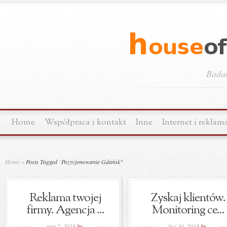
Bada
Home
Współpraca i kontakt
Inne
Internet i reklam
Home
»
Posts Tagged
"
Pozycjonowanie Gdańsk"
Reklama twojej
Zyskaj klientów.
firmy. Agencja ...
Monitoring ce...
maj 2, 2018
by
kwi 30, 2018
by