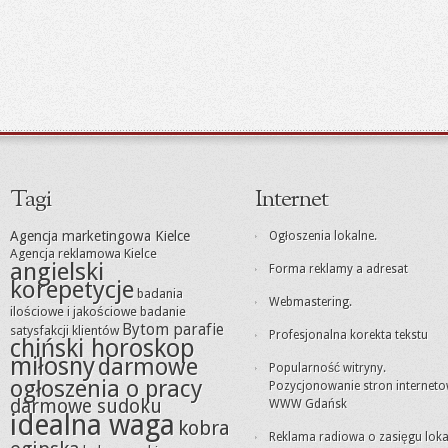
Tagi
Internet
Agencja marketingowa Kielce
Ogłoszenia lokalne.
Agencja reklamowa Kielce
angielski
Forma reklamy a adresat
korepetycje
badania
Webmastering.
ilościowe i jakościowe
badanie
Bytom parafie
satysfakcji klientów
Profesjonalna korekta tekstu
chiński horoskop
miłosny
darmowe
Popularność witryny.
ogłoszenia o pracy
Pozycjonowanie stron internet
darmowe sudoku
WWW Gdańsk
idealna waga
kobra
Reklama radiowa o zasięgu lok