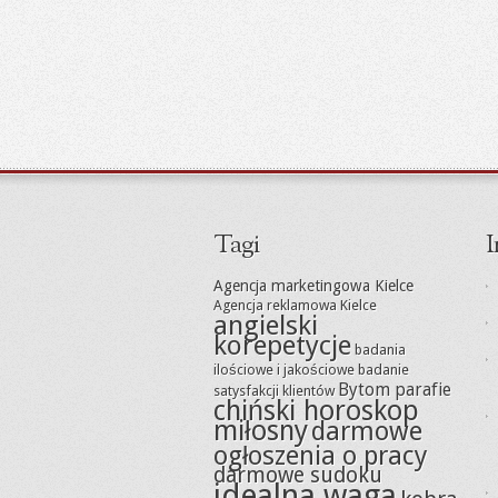
Tagi
I
Agencja marketingowa Kielce
Agencja reklamowa Kielce
angielski
korepetycje
badania
ilościowe i jakościowe
badanie
Bytom parafie
satysfakcji klientów
chiński horoskop
miłosny
darmowe
ogłoszenia o pracy
darmowe sudoku
idealna waga