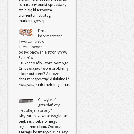
oznaczony punkt sprzedaży
staje się kluczowym
elementem strategii
marketingowej. …
Firma
informatyczna.
Tworzenie stron
internetowych –
pozycjonowanie stron WWW
Rzeszów
Szukasz osób, które pomogą
Ci rozwiązać twoje problemy
z komputerem? A może
chcesz rozpocząć działalność
związaną z internetem, jednak
…
Co wybrać –
grzebień czy
szczotkę do brody?
Aby zarost zawsze wyglądał
pięknie, trzeba o niego
regularnie dbać. Oprócz
szeregu kosmetyków, należy