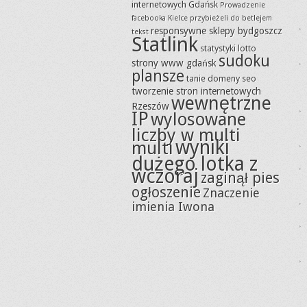
internetowych Gdańsk
Prowadzenie
facebooka Kielce
przybieżeli do betlejem
responsywne sklepy bydgoszcz
tekst
Statlink
statystyki lotto
sudoku
strony www gdańsk
plansze
tanie domeny seo
tworzenie stron internetowych
wewnętrzne
Rzeszów
IP
wylosowane
liczby w multi
wyniki
multi
dużego lotka z
wczoraj
zaginął pies
ogłoszenie
Znaczenie
imienia Iwona