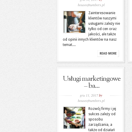
houseofnumbers.pl
Zainteresowanie
klientów naszymi
usługami zależy nie
tylko od cen oraz
jakości, ale także
od opinii innych klientów na nasz
temat....
READ MORE
Usługi marketingowe
– ba...
gru 11, 2017
by
houseofnumbers.pl
Rozwój firmy i jej
sukces zależy od
sposobu
zarządzania, a
także od działań