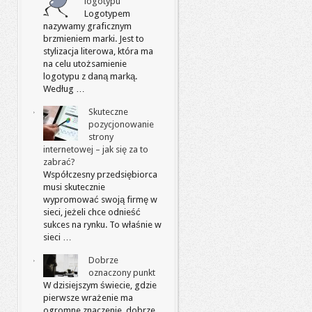
logotypu
Logotypem
nazywamy graficznym
brzmieniem marki. Jest to
stylizacja literowa, która ma
na celu utożsamienie
logotypu z daną marką.
Według …
Skuteczne
pozycjonowanie
strony
internetowej – jak się za to
zabrać?
Współczesny przedsiębiorca
musi skutecznie
wypromować swoją firmę w
sieci, jeżeli chce odnieść
sukces na rynku. To właśnie w
sieci …
Dobrze
oznaczony punkt
W dzisiejszym świecie, gdzie
pierwsze wrażenie ma
ogromne znaczenie, dobrze