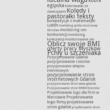
kobra
egipska
kolorowanki ze
Kolędy i
zwierzętami
pastorałki teksty
korepetycje z matematyki
Lublin
marketing społecznościowy
monitoring cen
Wrocław
konkurencji
monitoring
konkurencji
monitorowanie cen
Oblicz swoje BMI
oferty pracy Myszków
Pchły u szczeniaka
Pozycjonowanie Gdańsk
pozycjonowanie rzeszów
pozycjonowanie sklepów
internetowych
pozycjonowanie stron
internetowych Gdańsk
pozycjonowanie stron www gdańsk
Pozycjonowanie stron WWW Rzeszów
Projektowanie logo dla firm w
Projektowanie
Warszawie
logo firmy
projektowanie
stron gdańsk
projektowanie stron