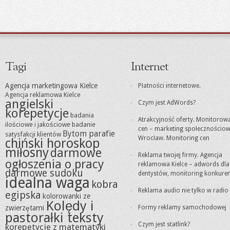
Tagi
Internet
Agencja marketingowa Kielce
Płatności internetowe.
Agencja reklamowa Kielce
angielski
Czym jest AdWords?
korepetycje
badania
Atrakcyjność oferty. Monitorow
ilościowe i jakościowe
badanie
cen – marketing społecznościo
Bytom parafie
satysfakcji klientów
Wrocław. Monitoring cen
chiński horoskop
miłosny
darmowe
Reklama twojej firmy. Agencja
ogłoszenia o pracy
reklamowa Kielce – adwords dla
darmowe sudoku
dentystów, monitoring konkuren
idealna waga
kobra
Reklama audio nie tylko w radio
egipska
kolorowanki ze
Kolędy i
zwierzętami
Formy reklamy samochodowej
pastorałki teksty
Czym jest statlink?
korepetycje z matematyki