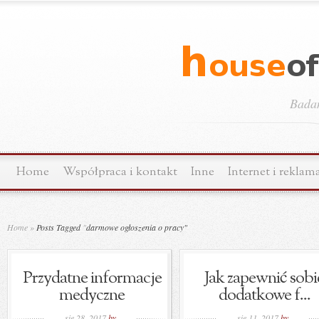
Bada
Home
Współpraca i kontakt
Inne
Internet i reklam
Home
»
Posts Tagged
"
darmowe ogłoszenia o pracy"
Przydatne informacje
Jak zapewnić sobi
medyczne
dodatkowe f...
sie 28, 2017
by
sie 11, 2017
by