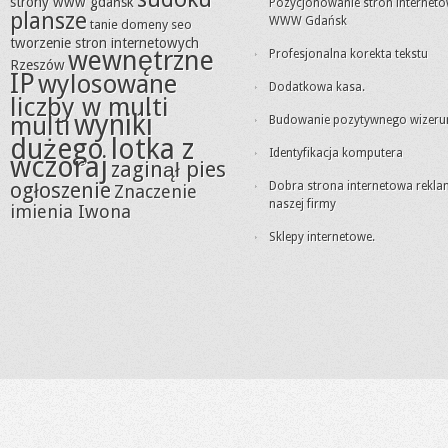
strony www gdańsk
Pozycjonowanie stron internet
plansze
WWW Gdańsk
tanie domeny seo
tworzenie stron internetowych
wewnętrzne
Profesjonalna korekta tekstu
Rzeszów
IP
wylosowane
Dodatkowa kasa.
liczby w multi
wyniki
multi
Budowanie pozytywnego wizeru
dużego lotka z
Identyfikacja komputera
wczoraj
zaginął pies
ogłoszenie
Dobra strona internetowa rekl
Znaczenie
naszej firmy
imienia Iwona
Sklepy internetowe.