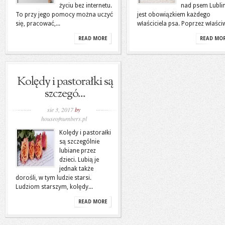
życiu bez internetu.
nad psem Lubli
To przy jego pomocy można uczyć
jest obowiązkiem każdego
się, pracować,...
właściciela psa. Poprzez właściw
READ MORE
READ MO
Kolędy i pastorałki są
szczegó...
sie 3, 2017
by
houseofnumbers.pl
Kolędy i pastorałki
są szczególnie
lubiane przez
dzieci. Lubią je
jednak także
dorośli, w tym ludzie starsi.
Ludziom starszym, kolędy...
READ MORE