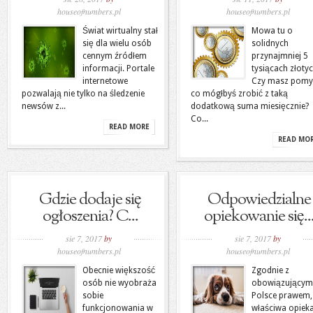
houseofnumbers.pl
houseofnumbers.pl
Świat wirtualny stał
Mowa tu o
się dla wielu osób
solidnych
cennym źródłem
przynajmniej 5
informacji. Portale
tysiącach złotyc
internetowe
Czy masz pomys
pozwalają nie tylko na śledzenie
co mógłbyś zrobić z taką
newsów z...
dodatkową suma miesięcznie?
Co...
READ MORE
READ MO
Gdzie dodaje się
Odpowiedzialne
ogłoszenia? C...
opiekowanie się..
sie 7, 2017
by
sie 7, 2017
by
houseofnumbers.pl
houseofnumbers.pl
Obecnie większość
Zgodnie z
osób nie wyobraża
obowiązującym
sobie
Polsce prawem,
funkcjonowania w
właściwa opiek