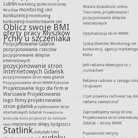
Lublin
marketing społecznościowy
Własna działalność online.
monitoring cen
Wrocław
Tworzenie, projektowanie i
konkurencji
monitoring
pozycjonowanie sklepów
konkurencji
monitorowanie cen
internetowych
Oblicz swoje BMI
oferty pracy Myszków
Optymalizacja stron WWW.
Pchły u szczeniaka
Pozycjonowanie Gdańsk
Zyskaj klientów. Monitoring cen
pozycjonowanie rzeszów
konkurencji, agencja marketing
pozycjonowanie sklepów
Kielce
internetowych
pozycjonowanie stron
Jeśli reklama telewizyjna to z
internetowych Gdańsk
rozmachem
pozycjonowanie stron www gdańsk
Reklama radiowa o zasięgu lok
Pozycjonowanie stron WWW Rzeszów
i krajowym
Projektowanie logo dla firm w
Projektowanie
Warszawie
Czym powinna cechować się do
logo firmy
projektowanie
reklama zewnętrzna?
stron gdańsk
projektowanie stron
internetowych Gdańsk
Zaprojektujemy twoją stronę.
Prowadzenie
Projektowanie stron internetow
facebooka Kielce
przybieżeli do betlejem
Gdańsk – strony WWW
responsywne sklepy bydgoszcz
tekst
Statlink
statystyki lotto
Popularność witryny.
sudoku