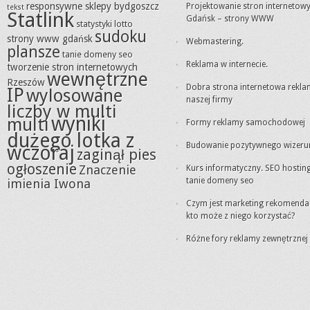
responsywne sklepy bydgoszcz
Projektowanie stron internetow
tekst
Statlink
Gdańsk – strony WWW
statystyki lotto
sudoku
strony www gdańsk
Webmastering.
plansze
tanie domeny seo
Reklama w internecie.
tworzenie stron internetowych
wewnętrzne
Rzeszów
Dobra strona internetowa rekl
IP
wylosowane
naszej firmy
liczby w multi
wyniki
multi
Formy reklamy samochodowej
dużego lotka z
Budowanie pozytywnego wizeru
wczoraj
zaginął pies
ogłoszenie
Znaczenie
Kurs informatyczny. SEO hosting
tanie domeny seo
imienia Iwona
Czym jest marketing rekomendacj
kto może z niego korzystać?
Różne fory reklamy zewnętrznej