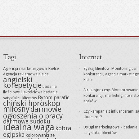
Tagi
Internet
Agencja marketingowa Kielce
Zyskaj klientów. Monitoring cen
Agencja reklamowa Kielce
konkurencji, agencja marketing
angielski
Kielce
korepetycje
badania
Atrakcyjne ceny. Monitorowanie
ilościowe i jakościowe
badanie
konkurencji, marketing internet
Bytom parafie
satysfakcji klientów
chiński horoskop
Kraków
miłosny
darmowe
Czy kampanie z influencerami s
ogłoszenia o pracy
skuteczne?
darmowe sudoku
idealna waga
kobra
Usługi marketingowe – badanie
satysfakcji klientów
egipska
kolorowanki ze