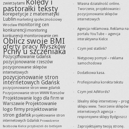
Kolędy i
zwierzętami
Własna działalność online.
pastorałki teksty
Tworzenie, projektowanie i
korepetycje z matematyki
pozycjonowanie sklepów
Lublin
marketing społecznościowy
internetowych
monitoring cen
Wrocław
Agencja reklamowa. Reklama na
konkurencji
monitoring
portalu YouTube – agencja
konkurencji
monitorowanie cen
Oblicz swoje BMI
interaktywna Kielce
oferty pracy Myszków
Czym jest statlink?
Pchły u szczeniaka
Pozycjonowanie Gdańsk
Nietypowy pomysł – reklama
pozycjonowanie rzeszów
samochodowa
pozycjonowanie sklepów
internetowych
Dodatkowa kasa.
pozycjonowanie stron
internetowych Gdańsk
Profesjonalna korekta tekstu
pozycjonowanie stron www gdańsk
Czym jest AdWords?
Pozycjonowanie stron WWW Rzeszów
Projektowanie logo dla firm w
Idealny sklep internetowy – pro
Projektowanie
Warszawie
sklepu www. Tworzenie sklepów
logo firmy
projektowanie
internetowych agencja –
stron gdańsk
projektowanie stron
responsywne sklepy Bydgoszcz
internetowych Gdańsk
Prowadzenie
facebooka Kielce
przybieżeli do betlejem
Zaprojektujemy twoją stronę.