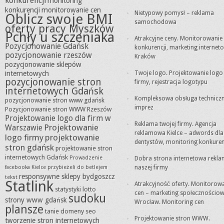
konkurencji
monitoring
konkurencji
monitorowanie cen
Nietypowy pomysł – reklama
Oblicz swoje BMI
samochodowa
oferty pracy Myszków
Pchły u szczeniaka
Atrakcyjne ceny. Monitorowanie
Pozycjonowanie Gdańsk
konkurencji, marketing internet
pozycjonowanie rzeszów
Kraków
pozycjonowanie sklepów
internetowych
Twoje logo. Projektowanie logo
pozycjonowanie stron
firmy, rejestracja logotypu
internetowych Gdańsk
Kompleksowa obsługa technicz
pozycjonowanie stron www gdańsk
imprez
Pozycjonowanie stron WWW Rzeszów
Projektowanie logo dla firm w
Reklama twojej firmy. Agencja
Projektowanie
Warszawie
reklamowa Kielce – adwords dla
logo firmy
projektowanie
dentystów, monitoring konkuren
stron gdańsk
projektowanie stron
internetowych Gdańsk
Prowadzenie
Dobra strona internetowa rekl
facebooka Kielce
przybieżeli do betlejem
naszej firmy
responsywne sklepy bydgoszcz
tekst
Statlink
Atrakcyjność oferty. Monitorow
statystyki lotto
cen – marketing społecznościo
sudoku
strony www gdańsk
Wrocław. Monitoring cen
plansze
tanie domeny seo
Projektowanie stron WWW.
tworzenie stron internetowych