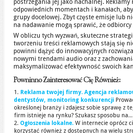
postrzegania jej jako nachalnej. Reklam
odpowiednich momentach i kanałach, aby 
grupy docelowej. Zbyt częste emisje lub 
na nadawanie mogą sprawić, że odbiorcy p
W obliczu tych wyzwań, skuteczne strateg
tworzeniu treści reklamowych stają się n
powinni dążyć do innowacyjnych rozwiąza
nowymi trendami audio oraz z zachowan
maksymalizować efektywność swoich kam
Powninno Zainteresować Cię Również:
Reklama twojej firmy. Agencja reklamow
dentystów, monitoring konkurencji
Prowad
określonej branży i zdajesz sobie sprawę z t
firm istnieje na rynku? Szukasz sposobu na...
Ogłoszenia lokalne.
W internecie oprócz 
korzystać również z dostępnych na wielu st