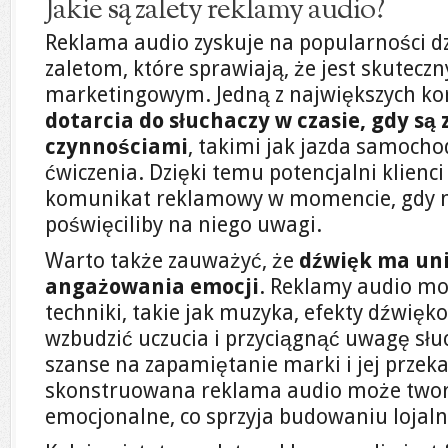
Jakie są zalety reklamy audio?
Reklama audio zyskuje na popularności d
zaletom, które sprawiają, że jest skutec
marketingowym. Jedną z największych kor
dotarcia do słuchaczy w czasie, gdy są 
czynnościami
, takimi jak jazda samocho
ćwiczenia. Dzięki temu potencjalni klienc
komunikat reklamowy w momencie, gdy n
poświęciliby na niego uwagi.
Warto także zauważyć, że
dźwięk ma un
angażowania emocji
. Reklamy audio m
techniki, takie jak muzyka, efekty dźwięko
wzbudzić uczucia i przyciągnąć uwagę słuc
szanse na zapamiętanie marki i jej przek
skonstruowana reklama audio może tworz
emocjonalne, co sprzyja budowaniu lojal