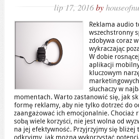
lip 17, 2016
by
houseofnu
Reklama audio t
wszechstronny s
zdobywa coraz w
wykraczając poza
W dobie rosnącej
aplikacji mobilny
kluczowym narzę
marketingowych,
słuchaczy w najb
momentach. Warto zastanowić się, jak sk
formę reklamy, aby nie tylko dotrzeć do o
zaangażować ich emocjonalnie. Chociaż r
sobą wiele korzyści, nie jest wolna od w
na jej efektywność. Przyjrzyjmy się bliże
odkryjmy, jak można wykorzystać potencj