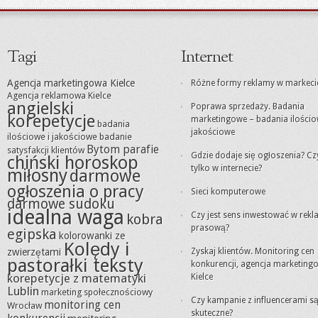
Tagi
Internet
Agencja marketingowa Kielce
Różne formy reklamy w markeci
Agencja reklamowa Kielce
angielski
Poprawa sprzedaży. Badania
korepetycje
marketingowe – badania ilościo
badania
jakościowe
ilościowe i jakościowe
badanie
Bytom parafie
satysfakcji klientów
Gdzie dodaje się ogłoszenia? Cz
chiński horoskop
tylko w internecie?
miłosny
darmowe
ogłoszenia o pracy
Sieci komputerowe
darmowe sudoku
idealna waga
Czy jest sens inwestować w rek
kobra
prasową?
egipska
kolorowanki ze
Kolędy i
zwierzętami
Zyskaj klientów. Monitoring cen
pastorałki teksty
konkurencji, agencja marketing
korepetycje z matematyki
Kielce
Lublin
marketing społecznościowy
Czy kampanie z influencerami s
monitoring cen
Wrocław
skuteczne?