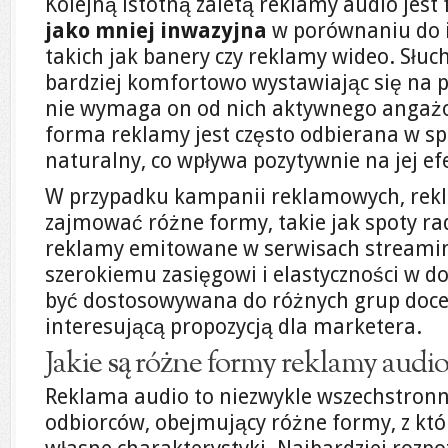
Kolejną istotną zaletą reklamy audio jest 
jako mniej inwazyjna
w porównaniu do 
takich jak banery czy reklamy wideo. Słuc
bardziej komfortowo wystawiając się na 
nie wymaga on od nich aktywnego angaż
forma reklamy jest często odbierana w spo
naturalny, co wpływa pozytywnie na jej e
W przypadku kampanii reklamowych, rek
zajmować różne formy, takie jak spoty ra
reklamy emitowane w serwisach streamin
szerokiemu zasięgowi i elastyczności w 
być dostosowywana do różnych grup docel
interesującą propozycją dla marketera.
Jakie są różne formy reklamy audio
Reklama audio to niezwykle wszechstronn
odbiorców, obejmujący różne formy, z kt