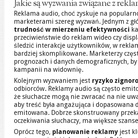
Jakie są wyzwania związane z rekl
Reklama audio, choć zyskuje na popularno
marketerami szereg wyzwań. Jednym z gł
trudność w mierzeniu efektywności
ka
przeciwieństwie do reklam wideo czy disp
śledzić interakcje użytkowników, w reklam
bardziej skomplikowane. Marketerzy częs
prognozach i danych demograficznych, b
kampanii na widownię.
Kolejnym wyzwaniem jest
ryzyko zignor
odbiorców. Reklamy audio są często emito
że słuchacze mogą nie zwracać na nie uwa
aby treść była angażująca i dopasowana d
emitowana. Dobrze skonstruowany przekaz
oczekiwania słuchaczy, ma większe szans
Oprócz tego,
planowanie reklamy
jest k