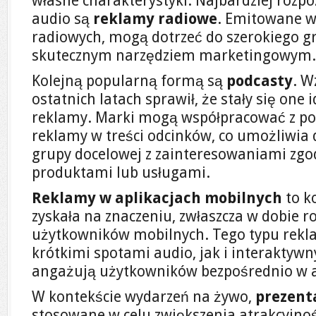
własne charakterystyki. Najbardziej roz
audio są
reklamy radiowe
. Emitowane w 
radiowych, mogą dotrzeć do szerokiego gro
skutecznym narzędziem marketingowym.
Kolejną popularną formą są
podcasty
. W
ostatnich latach sprawił, że stały się on
reklamy. Marki mogą współpracować z po
reklamy w treści odcinków, co umożliwia 
grupy docelowej z zainteresowaniami zg
produktami lub usługami.
Reklamy w aplikacjach mobilnych
to k
zyskała na znaczeniu, zwłaszcza w dobie ro
użytkowników mobilnych. Tego typu rek
krótkimi spotami audio, jak i interaktyw
angażują użytkowników bezpośrednio w ap
W kontekście wydarzeń na żywo,
prezent
stosowane w celu zwiększenia atrakcyjno