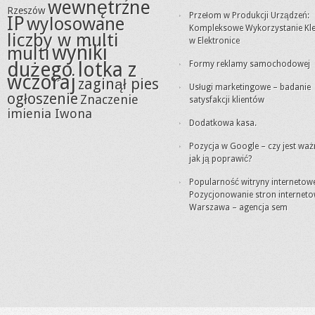
wewnętrzne
Rzeszów
Przełom w Produkcji Urządzeń:
IP
wylosowane
Kompleksowe Wykorzystanie Kle
liczby w multi
w Elektronice
wyniki
multi
dużego lotka z
Formy reklamy samochodowej
wczoraj
zaginął pies
Usługi marketingowe – badanie
ogłoszenie
Znaczenie
satysfakcji klientów
imienia Iwona
Dodatkowa kasa.
Pozycja w Google – czy jest waż
jak ją poprawić?
Popularność witryny internetowe
Pozycjonowanie stron internet
Warszawa – agencja sem