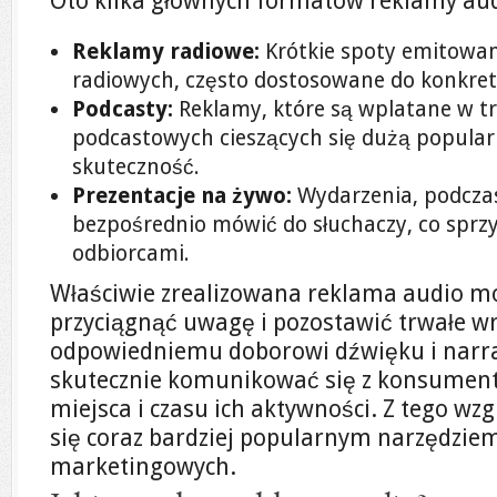
Oto kilka głównych formatów reklamy aud
Reklamy radiowe:
Krótkie spoty emitowa
radiowych, często dostosowane do konkret
Podcasty:
Reklamy, które są wplatane w 
podcastowych cieszących się dużą popularn
skuteczność.
Prezentacje na żywo:
Wydarzenia, podcza
bezpośrednio mówić do słuchaczy, co sprzy
odbiorcami.
Właściwie zrealizowana reklama audio m
przyciągnąć uwagę i pozostawić trwałe wr
odpowiedniemu doborowi dźwięku i narra
skutecznie komunikować się z konsument
miejsca i czasu ich aktywności. Z tego wz
się coraz bardziej popularnym narzędziem
marketingowych.