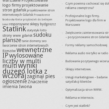
Projektowanie
Warszawie
Czym powinna cechować się do
logo firmy
projektowanie
reklama zewnętrzna?
stron gdańsk
projektowanie stron
internetowych Gdańsk
Prowadzenie
Profesjonalne logo firmy.
facebooka Kielce
przybieżeli do betlejem
Projektowanie logo dla firm w
responsywne sklepy bydgoszcz
tekst
Warszawie
Statlink
statystyki lotto
Zwiększenie zainteresowania st
sudoku
strony www gdańsk
– pozycjonowanie stron Gdańsk
plansze
tanie domeny seo
tworzenie stron internetowych
Formy reklamy samochodowej
wewnętrzne
Rzeszów
IP
Reklama audio nie tylko w radio
wylosowane
liczby w multi
Budowanie pozytywnego wizeru
wyniki
multi
dużego lotka z
Sklepy internetowe.
wczoraj
zaginął pies
Usługi marketingowe – badanie
ogłoszenie
Znaczenie
satysfakcji klientów
imienia Iwona
Optymalizacja stron WWW.
Reklama w internecie.
Czym jest statlink?