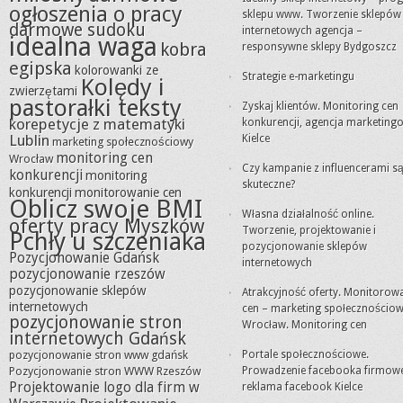
ogłoszenia o pracy
sklepu www. Tworzenie sklepów
darmowe sudoku
internetowych agencja –
idealna waga
kobra
responsywne sklepy Bydgoszcz
egipska
kolorowanki ze
Strategie e-marketingu
Kolędy i
zwierzętami
pastorałki teksty
Zyskaj klientów. Monitoring cen
korepetycje z matematyki
konkurencji, agencja marketing
Lublin
Kielce
marketing społecznościowy
monitoring cen
Wrocław
Czy kampanie z influencerami s
konkurencji
monitoring
skuteczne?
konkurencji
monitorowanie cen
Oblicz swoje BMI
Własna działalność online.
oferty pracy Myszków
Tworzenie, projektowanie i
Pchły u szczeniaka
pozycjonowanie sklepów
Pozycjonowanie Gdańsk
internetowych
pozycjonowanie rzeszów
pozycjonowanie sklepów
Atrakcyjność oferty. Monitorow
internetowych
cen – marketing społecznościo
pozycjonowanie stron
Wrocław. Monitoring cen
internetowych Gdańsk
pozycjonowanie stron www gdańsk
Portale społecznościowe.
Pozycjonowanie stron WWW Rzeszów
Prowadzenie facebooka firmow
Projektowanie logo dla firm w
reklama facebook Kielce