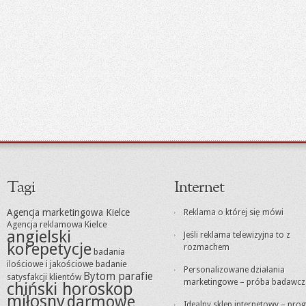
Tagi
Internet
Agencja marketingowa Kielce
Reklama o której się mówi
Agencja reklamowa Kielce
angielski
Jeśli reklama telewizyjna to z
korepetycje
rozmachem
badania
ilościowe i jakościowe
badanie
Personalizowane działania
Bytom parafie
satysfakcji klientów
marketingowe – próba badawcz
chiński horoskop
miłosny
darmowe
Idealny sklep internetowy – pro