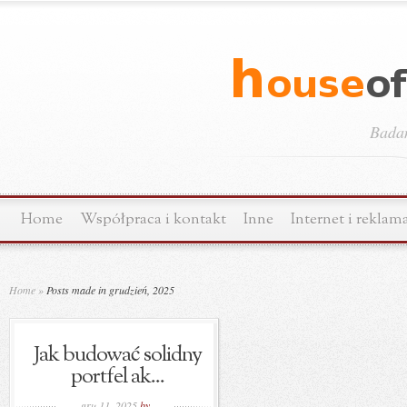
Bada
Home
Współpraca i kontakt
Inne
Internet i reklam
Home
»
Posts made in grudzień, 2025
Jak budować solidny
portfel ak...
gru 11, 2025
by