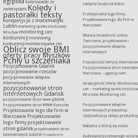
egipska
kolorowanki ze
reklama facebook Kielce
Kolędy i
zwierzętami
pastorałki teksty
Profesjonalne logo firmy.
korepetycje z matematyki
Projektowanie logo dla firm w
Lublin
Warszawie
marketing społecznościowy
monitoring cen
Wrocław
Własna działalność online.
konkurencji
monitoring
Tworzenie, projektowanie i
konkurencji
monitorowanie cen
Oblicz swoje BMI
pozycjonowanie sklepów
internetowych
oferty pracy Myszków
Pchły u szczeniaka
Popularność witryny internetowe
Pozycjonowanie Gdańsk
Pozycjonowanie stron internet
pozycjonowanie rzeszów
Warszawa – agencja sem
pozycjonowanie sklepów
internetowych
Atrakcyjność oferty. Monitorow
pozycjonowanie stron
cen – marketing społecznościo
internetowych Gdańsk
Wrocław. Monitoring cen
pozycjonowanie stron www gdańsk
Pozycjonowanie stron WWW Rzeszów
Pozycjonowanie sklepów
Projektowanie logo dla firm w
internetowych prestashop.
Projektowanie
Warszawie
Optymalizacja sklepu prestasho
logo firmy
projektowanie
Reklama o której się mówi
stron gdańsk
projektowanie stron
internetowych Gdańsk
Prowadzenie
Budowanie pozytywnego wizeru