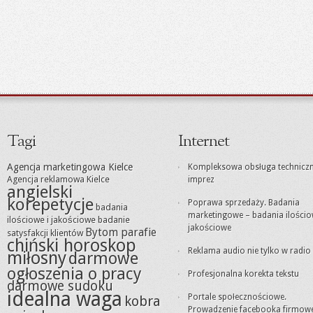
Tagi
Internet
Agencja marketingowa Kielce
Kompleksowa obsługa technicz
Agencja reklamowa Kielce
imprez
angielski
korepetycje
Poprawa sprzedaży. Badania
badania
marketingowe – badania ilościo
ilościowe i jakościowe
badanie
jakościowe
Bytom parafie
satysfakcji klientów
chiński horoskop
Reklama audio nie tylko w radio
miłosny
darmowe
ogłoszenia o pracy
Profesjonalna korekta tekstu
darmowe sudoku
idealna waga
Portale społecznościowe.
kobra
Prowadzenie facebooka firmow