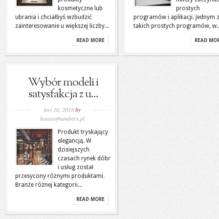
kosmetyczne lub
prostych
ubrania i chciałbyś wzbudzić
programów i aplikacji. Jednym 
zainteresowanie u większej liczby...
takich prostych programów, w..
READ MORE
READ MO
Wybór modeli i
satysfakcja z u...
kwi 10, 2018
by
houseofnumbers.pl
Produkt tryskający
elegancją. W
dzisiejszych
czasach rynek dóbr
i usług został
przesycony różnymi produktami.
Branże różnej kategorii...
READ MORE