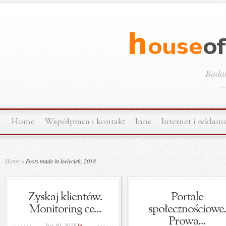
Bada
Home
Współpraca i kontakt
Inne
Internet i reklam
Home
»
Posts made in kwiecień, 2018
Zyskaj klientów.
Portale
Monitoring ce...
społecznościowe.
Prowa...
kwi 30, 2018
by