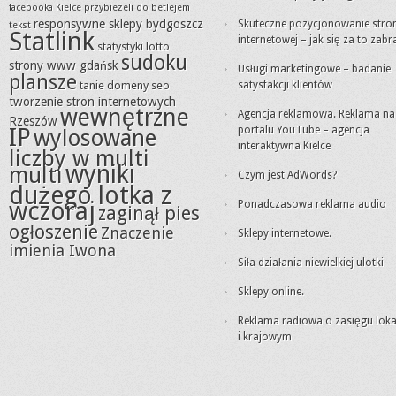
facebooka Kielce
przybieżeli do betlejem
responsywne sklepy bydgoszcz
Skuteczne pozycjonowanie stro
tekst
Statlink
internetowej – jak się za to zabr
statystyki lotto
sudoku
strony www gdańsk
Usługi marketingowe – badanie
plansze
tanie domeny seo
satysfakcji klientów
tworzenie stron internetowych
wewnętrzne
Agencja reklamowa. Reklama na
Rzeszów
IP
portalu YouTube – agencja
wylosowane
interaktywna Kielce
liczby w multi
wyniki
multi
Czym jest AdWords?
dużego lotka z
wczoraj
Ponadczasowa reklama audio
zaginął pies
ogłoszenie
Znaczenie
Sklepy internetowe.
imienia Iwona
Siła działania niewielkiej ulotki
Sklepy online.
Reklama radiowa o zasięgu lok
i krajowym