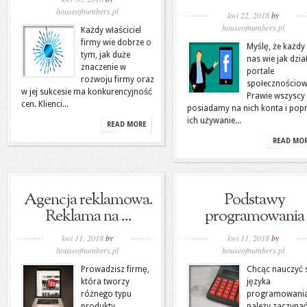
houseofnumbers.pl
kwi 22, 2018
by
houseofnumbers.pl
Każdy właściciel
firmy wie dobrze o
Myślę, że każdy
tym, jak duże
nas wie jak dzia
znaczenie w
portale
rozwoju firmy oraz
społecznościow
w jej sukcesie ma konkurencyjność
Prawie wszyscy
cen. Klienci...
posiadamy na nich konta i pop
ich używanie...
READ MORE
READ MO
Agencja reklamowa.
Podstawy
Reklama na ...
programowania
kwi 11, 2018
by
kwi 11, 2018
by
houseofnumbers.pl
houseofnumbers.pl
Prowadzisz firmę,
Chcąc nauczyć 
która tworzy
języka
różnego typu
programowani
produkty
należy zaczyna