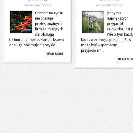
houseofnumbers.pl
houseofnumbers.pl
Obecnie na rynku
Jednym z
nie brakuje
największych
profesjonalnych
przyjaciół
firm zajmujących
człowieka, jest p
się obsługą
Wie o tym każdy
techniczną imprez. Kompleksowa
kto czworonoga posiada. Pies
obsługa obejmuje niezwykle...
może być wspaniałym
przyjacielem...
READ MORE
READ MO