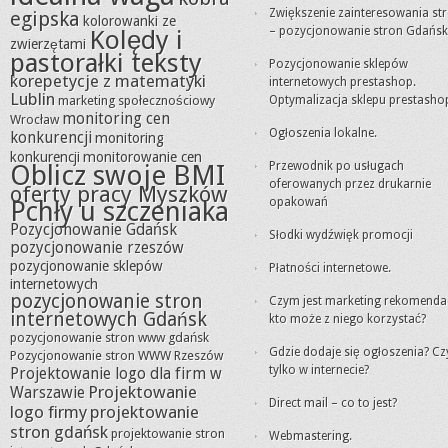
Zwiększenie zainteresowania st
egipska
kolorowanki ze
– pozycjonowanie stron Gdańsk
Kolędy i
zwierzętami
pastorałki teksty
Pozycjonowanie sklepów
korepetycje z matematyki
internetowych prestashop.
Lublin
marketing społecznościowy
Optymalizacja sklepu prestasho
monitoring cen
Wrocław
Ogłoszenia lokalne.
konkurencji
monitoring
konkurencji
monitorowanie cen
Oblicz swoje BMI
Przewodnik po usługach
oferowanych przez drukarnie
oferty pracy Myszków
opakowań
Pchły u szczeniaka
Pozycjonowanie Gdańsk
Słodki wydźwięk promocji
pozycjonowanie rzeszów
pozycjonowanie sklepów
Płatności internetowe.
internetowych
pozycjonowanie stron
Czym jest marketing rekomendacj
internetowych Gdańsk
kto może z niego korzystać?
pozycjonowanie stron www gdańsk
Gdzie dodaje się ogłoszenia? Cz
Pozycjonowanie stron WWW Rzeszów
tylko w internecie?
Projektowanie logo dla firm w
Projektowanie
Warszawie
Direct mail – co to jest?
logo firmy
projektowanie
stron gdańsk
projektowanie stron
Webmastering.