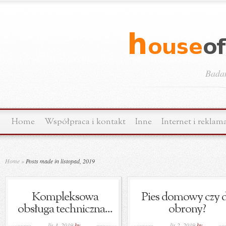
Bada
Home
Współpraca i kontakt
Inne
Internet i reklam
Home
»
Posts made in listopad, 2019
Kompleksowa
Pies domowy czy 
obsługa techniczna...
obrony?
lis 3, 2019
by
lis 2, 2019
by