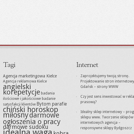
Tagi
Internet
Agencja marketingowa Kielce
Zaprojektujemy twoją stronę.
Agencja reklamowa Kielce
Projektowanie stron internetow
angielski
Gdańsk – strony WWW
korepetycje
badania
Czy jest sens inwestować w rek
ilościowe i jakościowe
badanie
prasową?
Bytom parafie
satysfakcji klientów
chiński horoskop
Idealny sklep internetowy – pro
miłosny
darmowe
sklepu www. Tworzenie sklepów
ogłoszenia o pracy
internetowych agencja –
darmowe sudoku
responsywne sklepy Bydgoszcz
idealna waga
kobra