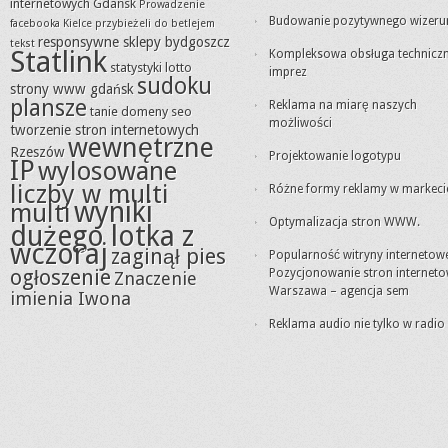
internetowych Gdańsk
Prowadzenie
Budowanie pozytywnego wizeru
facebooka Kielce
przybieżeli do betlejem
responsywne sklepy bydgoszcz
tekst
Statlink
Kompleksowa obsługa technicz
statystyki lotto
imprez
sudoku
strony www gdańsk
plansze
Reklama na miarę naszych
tanie domeny seo
możliwości
tworzenie stron internetowych
wewnętrzne
Rzeszów
Projektowanie logotypu
IP
wylosowane
liczby w multi
Różne formy reklamy w markeci
wyniki
multi
Optymalizacja stron WWW.
dużego lotka z
wczoraj
zaginął pies
Popularność witryny internetowe
ogłoszenie
Pozycjonowanie stron internet
Znaczenie
Warszawa – agencja sem
imienia Iwona
Reklama audio nie tylko w radio