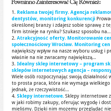
Powninno Zainteresować Cię Również:
Reklama twojej firmy. Agencja reklamow
dentystów, monitoring konkurencji
Prowad
określonej branży i zdajesz sobie sprawę z t
firm istnieje na rynku? Szukasz sposobu na...
Atrakcyjność oferty. Monitorowanie ce
społecznościowy Wrocław. Monitoring cen
największy wpływ na nasze wyboru usług i p
właśnie na nie zwracamy największą...
Idealny sklep internetowy – program s
sklepów internetowych agencja – respons
Wiele osób rozpoczynając swoją działalność w
to prosta praca, która nie wymaga wielkie
jednak, że rzeczywistość...
Sklepy internetowe.
Sklepy internetowe 
w jaki robimy zakupy, oferując wygodę i dost
mieliśmy. Dzięki nim możemy przeglądać nie