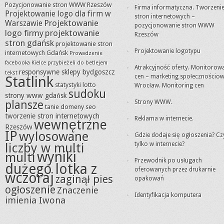
Pozycjonowanie stron WWW Rzeszów
Firma informatyczna. Tworzeni
Projektowanie logo dla firm w
stron internetowych –
Projektowanie
Warszawie
pozycjonowanie stron WWW
logo firmy
projektowanie
Rzeszów
stron gdańsk
projektowanie stron
Projektowanie logotypu
internetowych Gdańsk
Prowadzenie
facebooka Kielce
przybieżeli do betlejem
Atrakcyjność oferty. Monitorow
responsywne sklepy bydgoszcz
tekst
cen – marketing społecznościo
Statlink
statystyki lotto
Wrocław. Monitoring cen
sudoku
strony www gdańsk
plansze
Strony WWW.
tanie domeny seo
tworzenie stron internetowych
Reklama w internecie.
wewnętrzne
Rzeszów
IP
wylosowane
Gdzie dodaje się ogłoszenia? Cz
liczby w multi
tylko w internecie?
wyniki
multi
Przewodnik po usługach
dużego lotka z
oferowanych przez drukarnie
wczoraj
zaginął pies
opakowań
ogłoszenie
Znaczenie
Identyfikacja komputera
imienia Iwona