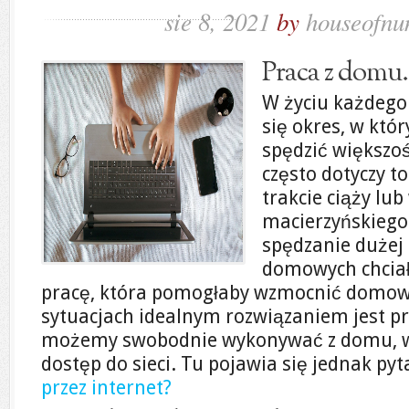
sie 8, 2021
by
houseofnu
Praca z domu.
W życiu każdego
się okres, w któ
spędzić większo
często dotyczy t
trakcie ciąży lub
macierzyńskiego
spędzanie dużej 
domowych chcia
pracę, która pomogłaby wzmocnić domowy
sytuacjach idealnym rozwiązaniem jest pra
możemy swobodnie wykonywać z domu, w
dostęp do sieci. Tu pojawia się jednak py
przez internet?