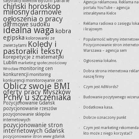
Bytom parafie
satysfakcji klientów
Agencja reklamowa. Reklama na
chiński horoskop
portalu YouTube – agencja
miłosny
darmowe
interaktywna Kielce
ogłoszenia o pracy
darmowe sudoku
Reklama radiowa o zasięgu lok
idealna waga
i krajowym
kobra
egipska
kolorowanki ze
Popularność witryny internetowe
Kolędy i
zwierzętami
Pozycjonowanie stron internet
pastorałki teksty
Warszawa – agencja sem
korepetycje z matematyki
Ogłoszenia lokalne.
Lublin
marketing społecznościowy
monitoring cen
Wrocław
Dobra strona internetowa rekl
konkurencji
monitoring
naszej firmy
konkurencji
monitorowanie cen
Oblicz swoje BMI
Czym jest AdWords?
oferty pracy Myszków
Pchły u szczeniaka
Budowanie pozytywnego wizeru
Pozycjonowanie Gdańsk
Dodatkowa kasa.
pozycjonowanie rzeszów
pozycjonowanie sklepów
Dobrze oznaczony punkt
internetowych
pozycjonowanie stron
Czym jest marketing rekomendacj
internetowych Gdańsk
kto może z niego korzystać?
pozycjonowanie stron www gdańsk