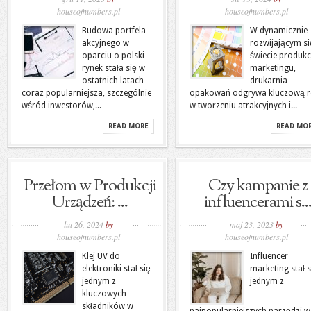
houseofnumbers.pl
houseofnumbers.pl
Budowa portfela
W dynamicznie
akcyjnego w
rozwijającym si
oparciu o polski
świecie produkcj
rynek stała się w
marketingu,
ostatnich latach
drukarnia
coraz popularniejsza, szczególnie
opakowań odgrywa kluczową r
wśród inwestorów,...
w tworzeniu atrakcyjnych i...
READ MORE
READ MO
Przełom w Produkcji
Czy kampanie z
Urządzeń: ...
influencerami s..
lut 26, 2024
by
maj 23, 2023
by
houseofnumbers.pl
houseofnumbers.pl
Klej UV do
Influencer
elektroniki stał się
marketing stał s
jednym z
jednym z
kluczowych
składników w