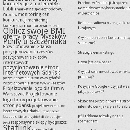
korepetycje z matematyki
Przełom w Produkcji Urządzeń:
Lublin
Kompleksowe Wykorzystanie Kle
marketing społecznościowy
w Elektronice
monitoring cen
Wrocław
konkurencji
monitoring
Reklama radiowa o zasięgu lok
konkurencji
monitorowanie cen
Oblicz swoje BMI
i krajowym
oferty pracy Myszków
Czy kampanie z influencerami s
Pchły u szczeniaka
skuteczne?
Pozycjonowanie Gdańsk
pozycjonowanie rzeszów
Strategie e-marketingu
pozycjonowanie sklepów
internetowych
Czym jest AdWords?
pozycjonowanie stron
internetowych Gdańsk
Czy jest sens inwestować w rek
prasową?
pozycjonowanie stron www gdańsk
Pozycjonowanie stron WWW Rzeszów
Pozycja w Google – czy jest waż
Projektowanie logo dla firm w
jak ją poprawić?
Projektowanie
Warszawie
logo firmy
projektowanie
Skuteczne pozycjonowanie stro
stron gdańsk
projektowanie stron
internetowej – jak się za to zabr
internetowych Gdańsk
Prowadzenie
Jeśli reklama telewizyjna to z
facebooka Kielce
przybieżeli do betlejem
rozmachem
responsywne sklepy bydgoszcz
tekst
Statlink
statystyki lotto