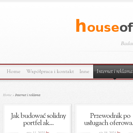
Bada
Home
Współpraca i kontakt
Inne
Internet i reklama
Home
»
Internet i reklama
Jak budować solidny
Przewodnik po
portfel ak...
usługach oferowa.
gru 11, 2025
by
sie 19, 2024
by