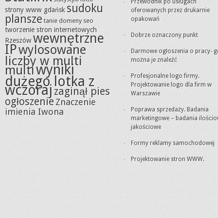
Przewodnik po usługach
sudoku
strony www gdańsk
oferowanych przez drukarnie
plansze
opakowań
tanie domeny seo
tworzenie stron internetowych
wewnętrzne
Dobrze oznaczony punkt
Rzeszów
IP
wylosowane
Darmowe ogłoszenia o pracy- g
liczby w multi
można je znaleźć
wyniki
multi
Profesjonalne logo firmy.
dużego lotka z
Projektowanie logo dla firm w
wczoraj
zaginął pies
Warszawie
ogłoszenie
Znaczenie
Poprawa sprzedaży. Badania
imienia Iwona
marketingowe – badania ilościo
jakościowe
Formy reklamy samochodowej
Projektowanie stron WWW.