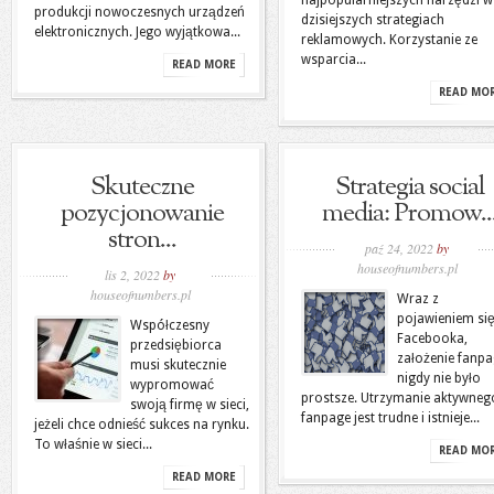
najpopularniejszych narzędzi w
produkcji nowoczesnych urządzeń
dzisiejszych strategiach
elektronicznych. Jego wyjątkowa...
reklamowych. Korzystanie ze
wsparcia...
READ MORE
READ MO
Skuteczne
Strategia social
pozycjonowanie
media: Promow..
stron...
paź 24, 2022
by
houseofnumbers.pl
lis 2, 2022
by
houseofnumbers.pl
Wraz z
pojawieniem si
Współczesny
Facebooka,
przedsiębiorca
założenie fanp
musi skutecznie
nigdy nie było
wypromować
prostsze. Utrzymanie aktywneg
swoją firmę w sieci,
fanpage jest trudne i istnieje...
jeżeli chce odnieść sukces na rynku.
To właśnie w sieci...
READ MO
READ MORE