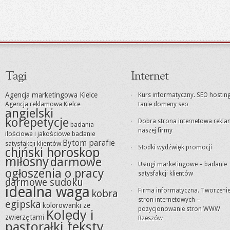
Tagi
Internet
Agencja marketingowa Kielce
Kurs informatyczny. SEO hosting
Agencja reklamowa Kielce
tanie domeny seo
angielski
korepetycje
Dobra strona internetowa rekl
badania
naszej firmy
ilościowe i jakościowe
badanie
Bytom parafie
satysfakcji klientów
Słodki wydźwięk promocji
chiński horoskop
miłosny
darmowe
Usługi marketingowe – badanie
ogłoszenia o pracy
satysfakcji klientów
darmowe sudoku
idealna waga
Firma informatyczna. Tworzeni
kobra
stron internetowych –
egipska
kolorowanki ze
pozycjonowanie stron WWW
Kolędy i
zwierzętami
Rzeszów
pastorałki teksty