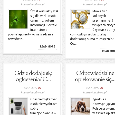
houseofnumbers.pl
houseofnumbers.pl
Świat wirtualny stał
Mowa tu o
się dla wielu osób
solidnych
cennym źródłem
przynajmniej 5
informacji. Portale
tysiącach złotyc
internetowe
Czy masz pomys
pozwalają nie tylko na śledzenie
co mógłbyś zrobić z taką
newsów z...
dodatkową suma miesięcznie?
Co...
READ MORE
READ MO
Gdzie dodaje się
Odpowiedzialne
ogłoszenia? C...
opiekowanie się..
sie 7, 2017
by
sie 7, 2017
by
houseofnumbers.pl
houseofnumbers.pl
Obecnie większość
Zgodnie z
osób nie wyobraża
obowiązującym
sobie
Polsce prawem,
funkcjonowania w
właściwa opiek