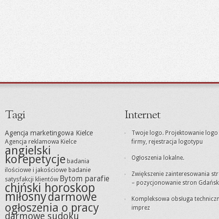
Tagi
Internet
Agencja marketingowa Kielce
Twoje logo. Projektowanie logo
Agencja reklamowa Kielce
firmy, rejestracja logotypu
angielski
korepetycje
Ogłoszenia lokalne.
badania
ilościowe i jakościowe
badanie
Zwiększenie zainteresowania st
Bytom parafie
satysfakcji klientów
– pozycjonowanie stron Gdańsk
chiński horoskop
miłosny
darmowe
Kompleksowa obsługa technicz
ogłoszenia o pracy
imprez
darmowe sudoku