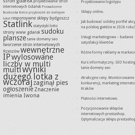
stron gdańsk
projektowanie stron
Projektowanie logotypu
internetowych Gdańsk
Prowadzenie
Sklepy online.
facebooka Kielce
przybieżeli do betlejem
responsywne sklepy bydgoszcz
tekst
Statlink
Jak budować solidny portfel akc
statystyki lotto
na polskiej giełdzie w 2026 roku
sudoku
strony www gdańsk
plansze
Usługi marketingowe – badanie
tanie domeny seo
satysfakcji klientów
tworzenie stron internetowych
wewnętrzne
Rzeszów
Różne formy reklamy w markeci
IP
wylosowane
liczby w multi
Kurs informatyczny. SEO hosting
wyniki
multi
tanie domeny seo
dużego lotka z
Atrakcyjne ceny. Monitorowanie
wczoraj
zaginął pies
konkurencji, marketing internet
ogłoszenie
Znaczenie
Kraków
imienia Iwona
Płatności internetowe.
Pozycjonowanie sklepów
internetowych prestashop.
Optymalizacja sklepu prestasho