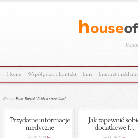
Bada
Home
Współpraca i kontakt
Inne
Internet i reklam
Home
»
Posts Tagged
"
Pchły u szczeniaka"
Przydatne informacje
Jak zapewnić sobi
medyczne
dodatkowe f...
sie 28, 2017
by
sie 11, 2017
by