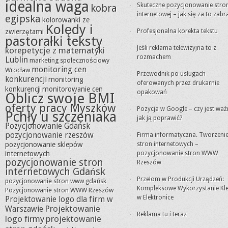
idealna waga
Skuteczne pozycjonowanie stro
kobra
internetowej – jak się za to zabr
egipska
kolorowanki ze
Kolędy i
zwierzętami
Profesjonalna korekta tekstu
pastorałki teksty
Jeśli reklama telewizyjna to z
korepetycje z matematyki
rozmachem
Lublin
marketing społecznościowy
monitoring cen
Wrocław
Przewodnik po usługach
konkurencji
monitoring
oferowanych przez drukarnie
konkurencji
monitorowanie cen
opakowań
Oblicz swoje BMI
oferty pracy Myszków
Pozycja w Google – czy jest waż
Pchły u szczeniaka
jak ją poprawić?
Pozycjonowanie Gdańsk
pozycjonowanie rzeszów
Firma informatyczna. Tworzeni
pozycjonowanie sklepów
stron internetowych –
internetowych
pozycjonowanie stron WWW
pozycjonowanie stron
Rzeszów
internetowych Gdańsk
Przełom w Produkcji Urządzeń:
pozycjonowanie stron www gdańsk
Kompleksowe Wykorzystanie Kle
Pozycjonowanie stron WWW Rzeszów
w Elektronice
Projektowanie logo dla firm w
Projektowanie
Warszawie
Reklama tu i teraz
logo firmy
projektowanie