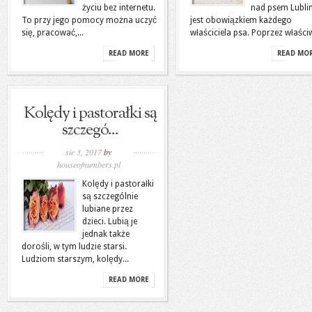
życiu bez internetu.
nad psem Lubli
To przy jego pomocy można uczyć
jest obowiązkiem każdego
się, pracować,...
właściciela psa. Poprzez właściw
READ MORE
READ MO
Kolędy i pastorałki są
szczegó...
sie 3, 2017
by
houseofnumbers.pl
Kolędy i pastorałki
są szczególnie
lubiane przez
dzieci. Lubią je
jednak także
dorośli, w tym ludzie starsi.
Ludziom starszym, kolędy...
READ MORE