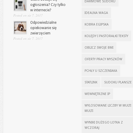
DARMOWE SUDOKU
ogłoszenia? Czy tylko
w internecie?
IDEALNA WAGA
Posted on sie 7, 2017
Odpowiedzialne
KOBRA EGIPSKA
opiekowanie się
zwierzęciem
KOLĘDY I PASTORAŁKI TEKSTY
Posted on sie 7, 2017
OBLICZ SWOJE BMI
OFERTY PRACY MYSZKÓW
PCHŁY U SZCZENIAKA
STATLINK
SUDOKU PLANSZE
WEWNĘTRZNE IP
WYLOSOWANE LICZBY W MULTI
MULTI
WYNIKI DUŻEGO LOTKA Z
WCZORAJ