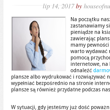
lip 14, 2017
by
houseofnu
Na początku nas
zastanawiamy si
pieniądze na ksi
zawierając plans
mamy pewności c
warto wydawać n
pomocą przycho
internetowe, na
odnaleźć
darmo
plansze albo wydrukować i rozwiązywać na
wypełniać bezpośrednio na stronie inter
plansze są również przydatne podczas nasz
W sytuacji, gdy jesteśmy już dość poważ