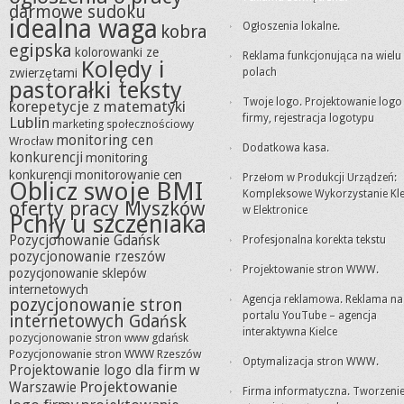
darmowe sudoku
idealna waga
Ogłoszenia lokalne.
kobra
egipska
kolorowanki ze
Reklama funkcjonująca na wielu
Kolędy i
zwierzętami
polach
pastorałki teksty
Twoje logo. Projektowanie logo
korepetycje z matematyki
firmy, rejestracja logotypu
Lublin
marketing społecznościowy
monitoring cen
Wrocław
Dodatkowa kasa.
konkurencji
monitoring
konkurencji
monitorowanie cen
Przełom w Produkcji Urządzeń:
Oblicz swoje BMI
Kompleksowe Wykorzystanie Kle
oferty pracy Myszków
w Elektronice
Pchły u szczeniaka
Pozycjonowanie Gdańsk
Profesjonalna korekta tekstu
pozycjonowanie rzeszów
Projektowanie stron WWW.
pozycjonowanie sklepów
internetowych
Agencja reklamowa. Reklama na
pozycjonowanie stron
portalu YouTube – agencja
internetowych Gdańsk
interaktywna Kielce
pozycjonowanie stron www gdańsk
Pozycjonowanie stron WWW Rzeszów
Optymalizacja stron WWW.
Projektowanie logo dla firm w
Projektowanie
Warszawie
Firma informatyczna. Tworzeni