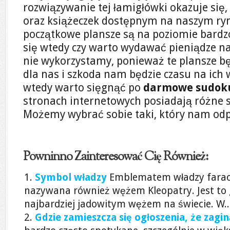
rozwiązywanie tej łamigłówki okazuje się,
oraz książeczek dostępnym na naszym r
początkowe plansze są na poziomie bard
się wtedy czy warto wydawać pieniądze na
nie wykorzystamy, ponieważ te plansze bę
dla nas i szkoda nam będzie czasu na ich
wtedy warto sięgnąć po
darmowe sudok
stronach internetowych posiadają różne s
Możemy wybrać sobie taki, który nam od
Powninno Zainteresować Cię Również:
Symbol władzy
Emblematem władzy farao
nazywana również wężem Kleopatry. Jest to 
najbardziej jadowitym wężem na świecie. W..
Gdzie zamieszcza się ogłoszenia, że zagin