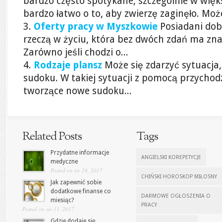
bardzo często spotykane, szczególnie w więk
bardzo łatwo o to, aby zwierzę zaginęło. Moż
Oferty pracy w Myszkowie
Posiadani dob
rzeczą w życiu, która bez dwóch zdań ma zna
Zarówno jeśli chodzi o...
Rodzaje plansz
Może się zdarzyć sytuacja,
sudoku. W takiej sytuacji z pomocą przycho
tworzące nowe sudoku...
Related Posts
Tags
Przydatne informacje
ANGIELSKI KOREPETYCJE
medyczne
Posted on sie 28, 2017
CHIŃSKI HOROSKOP MIŁOSNY
Jak zapewnić sobie
dodatkowe finanse co
DARMOWE OGŁOSZENIA O
miesiąc?
PRACY
Posted on sie 11, 2017
Gdzie dodaje się