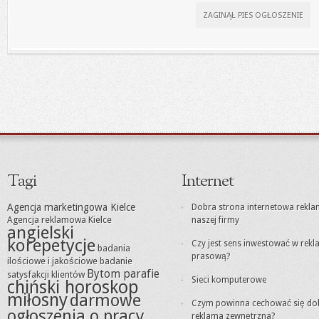
ZAGINĄŁ PIES OGŁOSZENIE
Tagi
Internet
Agencja marketingowa Kielce
Dobra strona internetowa rekl
Agencja reklamowa Kielce
naszej firmy
angielski
korepetycje
Czy jest sens inwestować w rek
badania
prasową?
ilościowe i jakościowe
badanie
Bytom parafie
satysfakcji klientów
Sieci komputerowe
chiński horoskop
miłosny
darmowe
Czym powinna cechować się do
ogłoszenia o pracy
reklama zewnętrzna?