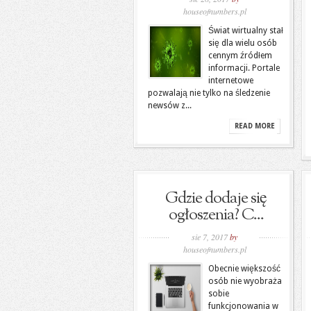
houseofnumbers.pl
Świat wirtualny stał
się dla wielu osób
cennym źródłem
informacji. Portale
internetowe
pozwalają nie tylko na śledzenie
newsów z...
READ MORE
Gdzie dodaje się
ogłoszenia? C...
sie 7, 2017
by
houseofnumbers.pl
Obecnie większość
osób nie wyobraża
sobie
funkcjonowania w