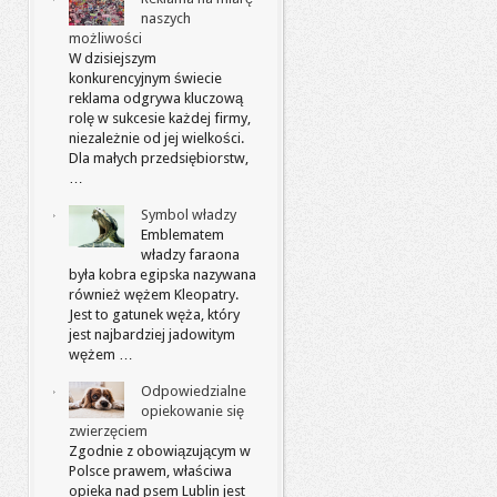
naszych
możliwości
W dzisiejszym
konkurencyjnym świecie
reklama odgrywa kluczową
rolę w sukcesie każdej firmy,
niezależnie od jej wielkości.
Dla małych przedsiębiorstw,
…
Symbol władzy
Emblematem
władzy faraona
była kobra egipska nazywana
również wężem Kleopatry.
Jest to gatunek węża, który
jest najbardziej jadowitym
wężem …
Odpowiedzialne
opiekowanie się
zwierzęciem
Zgodnie z obowiązującym w
Polsce prawem, właściwa
opieka nad psem Lublin jest