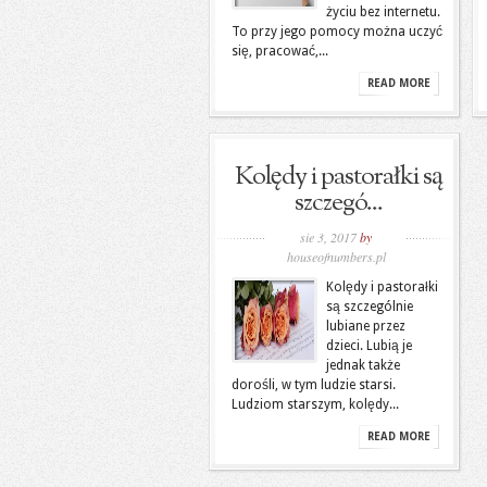
życiu bez internetu.
To przy jego pomocy można uczyć
się, pracować,...
READ MORE
Kolędy i pastorałki są
szczegó...
sie 3, 2017
by
houseofnumbers.pl
Kolędy i pastorałki
są szczególnie
lubiane przez
dzieci. Lubią je
jednak także
dorośli, w tym ludzie starsi.
Ludziom starszym, kolędy...
READ MORE