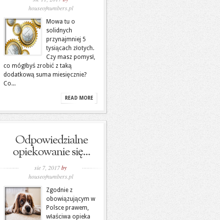
houseofnumbers.pl
Mowa tu o
solidnych
przynajmniej 5
tysiącach złotych.
Czy masz pomysł,
co mógłbyś zrobić z taką
dodatkową suma miesięcznie?
Co...
READ MORE
Odpowiedzialne
opiekowanie się...
sie 7, 2017
by
houseofnumbers.pl
Zgodnie z
obowiązującym w
Polsce prawem,
właściwa opieka