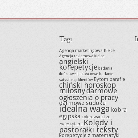
Tagi
I
Agencja marketingowa Kielce
Agencja reklamowa Kielce
angielski
korepetycje
badania
ilościowe i jakościowe
badanie
Bytom parafie
satysfakcji klientów
chiński horoskop
miłosny
darmowe
ogłoszenia o pracy
darmowe sudoku
idealna waga
kobra
egipska
kolorowanki ze
Kolędy i
zwierzętami
pastorałki teksty
korepetycje z matematyki