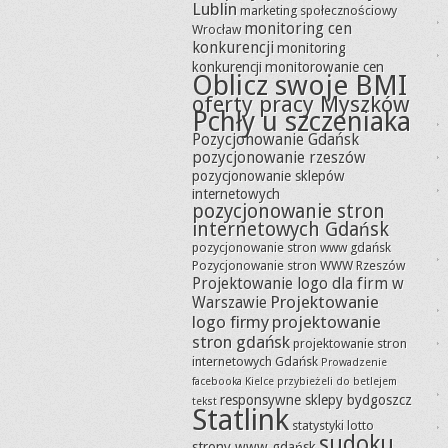
Lublin
marketing społecznościowy
monitoring cen
Wrocław
konkurencji
monitoring
konkurencji
monitorowanie cen
Oblicz swoje BMI
oferty pracy Myszków
Pchły u szczeniaka
Pozycjonowanie Gdańsk
pozycjonowanie rzeszów
pozycjonowanie sklepów
internetowych
pozycjonowanie stron
internetowych Gdańsk
pozycjonowanie stron www gdańsk
Pozycjonowanie stron WWW Rzeszów
Projektowanie logo dla firm w
Projektowanie
Warszawie
logo firmy
projektowanie
stron gdańsk
projektowanie stron
internetowych Gdańsk
Prowadzenie
facebooka Kielce
przybieżeli do betlejem
responsywne sklepy bydgoszcz
tekst
Statlink
statystyki lotto
sudoku
strony www gdańsk