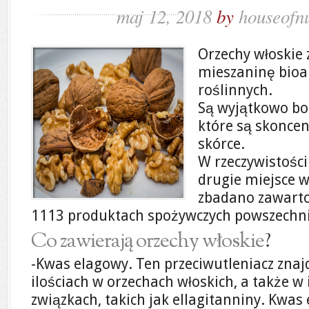
maj 12, 2018
by
houseofn
Orzechy włoskie 
mieszaninę bio
roślinnych.
Są wyjątkowo bo
które są skonce
skórce.
W rzeczywistości
drugie miejsce 
zbadano zawarto
1113 produktach spożywczych powszechn
Co zawierają orzechy włoskie
?
-Kwas elagowy. Ten przeciwutleniacz znaj
ilościach w orzechach włoskich, a także 
związkach, takich jak ellagitanniny. Kwa