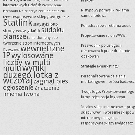
Kraków
internetowych Gdańsk
Prowadzenie
Nietypowy pomysł – reklama
facebooka Kielce
przybieżeli do betlejem
samochodowa
responsywne sklepy bydgoszcz
tekst
Statlink
statystyki lotto
Ponadczasowa reklama audio
sudoku
strony www gdańsk
plansze
Projektowanie stron WWW.
tanie domeny seo
tworzenie stron internetowych
Przewodnik po usługach
wewnętrzne
Rzeszów
oferowanych przez drukarnie
IP
wylosowane
opakowań
liczby w multi
wyniki
multi
Strategie e-marketingu
dużego lotka z
Personalizowane działania
wczoraj
zaginął pies
marketingowe – próba badawcz
ogłoszenie
Znaczenie
Twoje logo. Projektowanie logo
imienia Iwona
firmy, rejestracja logotypu
Idealny sklep internetowy – pro
sklepu www. Tworzenie sklepów
internetowych agencja –
responsywne sklepy Bydgoszcz