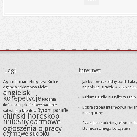
Tagi
Internet
Agencja marketingowa Kielce
Jak budować solidny portfel akc
Agencja reklamowa Kielce
na polskiej giełdzie w 2026 roku
angielski
korepetycje
Reklama audio nie tylko w radio
badania
ilościowe i jakościowe
badanie
Dobra strona internetowa rekl
Bytom parafie
satysfakcji klientów
naszej firmy
chiński horoskop
miłosny
darmowe
Czym jest marketing rekomendacj
ogłoszenia o pracy
kto może z niego korzystać?
darmowe sudoku