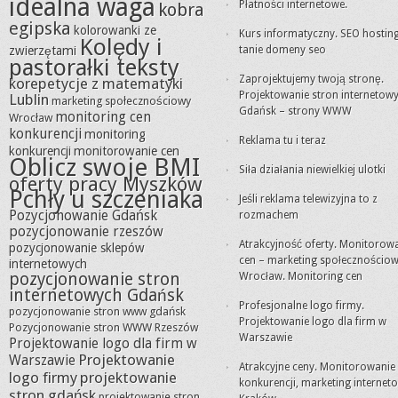
idealna waga
Płatności internetowe.
kobra
egipska
kolorowanki ze
Kurs informatyczny. SEO hosting
Kolędy i
zwierzętami
tanie domeny seo
pastorałki teksty
Zaprojektujemy twoją stronę.
korepetycje z matematyki
Projektowanie stron internetow
Lublin
marketing społecznościowy
Gdańsk – strony WWW
monitoring cen
Wrocław
konkurencji
monitoring
Reklama tu i teraz
konkurencji
monitorowanie cen
Oblicz swoje BMI
Siła działania niewielkiej ulotki
oferty pracy Myszków
Pchły u szczeniaka
Jeśli reklama telewizyjna to z
Pozycjonowanie Gdańsk
rozmachem
pozycjonowanie rzeszów
Atrakcyjność oferty. Monitorow
pozycjonowanie sklepów
cen – marketing społecznościo
internetowych
pozycjonowanie stron
Wrocław. Monitoring cen
internetowych Gdańsk
Profesjonalne logo firmy.
pozycjonowanie stron www gdańsk
Projektowanie logo dla firm w
Pozycjonowanie stron WWW Rzeszów
Warszawie
Projektowanie logo dla firm w
Projektowanie
Warszawie
Atrakcyjne ceny. Monitorowanie
logo firmy
projektowanie
konkurencji, marketing internet
stron gdańsk
projektowanie stron