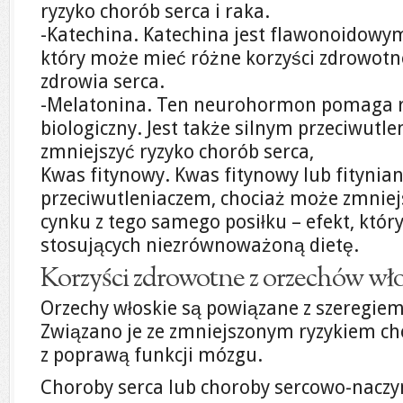
ryzyko chorób serca i raka.
-Katechina. Katechina jest flawonoidowy
który może mieć różne korzyści zdrowot
zdrowia serca.
-Melatonina. Ten neurohormon pomaga 
biologiczny. Jest także silnym przeciwutl
zmniejszyć ryzyko chorób serca,
Kwas fitynowy. Kwas fitynowy lub fitynia
przeciwutleniaczem, chociaż może zmniejs
cynku z tego samego posiłku – efekt, który
stosujących niezrównoważoną dietę.
Korzyści zdrowotne z orzechów wło
Orzechy włoskie są powiązane z szeregiem
Związano je ze zmniejszonym ryzykiem cho
z poprawą funkcji mózgu.
Choroby serca lub choroby sercowo-naczy