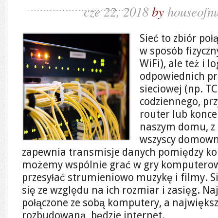
cze 22, 2018
by
houseofn
Sieć to zbiór po
w sposób fizyczn
WiFi), ale też i l
odpowiednich pr
sieciowej (np. TC
codziennego, pr
router lub konc
naszym domu, z 
wszyscy domowni
zapewnia transmisje danych pomiędzy ko
możemy wspólnie grać w gry komputerowe,
przesyłać strumieniowo muzykę i filmy. S
się ze względu na ich rozmiar i zasięg. N
połączone ze sobą komputery, a największ
rozbudowaną, będzie internet.