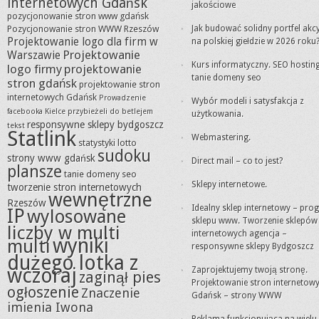
internetowych Gdańsk
jakościowe
pozycjonowanie stron www gdańsk
Pozycjonowanie stron WWW Rzeszów
Jak budować solidny portfel akc
Projektowanie logo dla firm w
na polskiej giełdzie w 2026 roku
Projektowanie
Warszawie
Kurs informatyczny. SEO hosting
logo firmy
projektowanie
tanie domeny seo
stron gdańsk
projektowanie stron
internetowych Gdańsk
Prowadzenie
Wybór modeli i satysfakcja z
facebooka Kielce
przybieżeli do betlejem
użytkowania.
responsywne sklepy bydgoszcz
tekst
Statlink
Webmastering.
statystyki lotto
sudoku
strony www gdańsk
Direct mail – co to jest?
plansze
tanie domeny seo
Sklepy internetowe.
tworzenie stron internetowych
wewnętrzne
Rzeszów
Idealny sklep internetowy – pro
IP
wylosowane
sklepu www. Tworzenie sklepów
liczby w multi
internetowych agencja –
wyniki
multi
responsywne sklepy Bydgoszcz
dużego lotka z
wczoraj
Zaprojektujemy twoją stronę.
zaginął pies
Projektowanie stron internetow
ogłoszenie
Znaczenie
Gdańsk – strony WWW
imienia Iwona