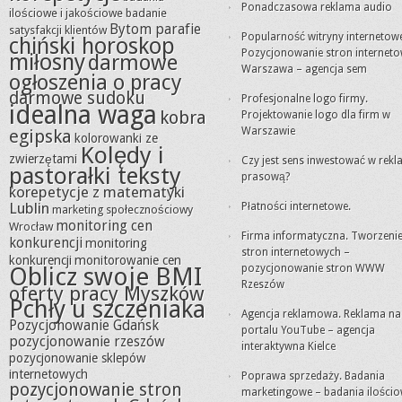
Ponadczasowa reklama audio
ilościowe i jakościowe
badanie
Bytom parafie
satysfakcji klientów
Popularność witryny internetowe
chiński horoskop
Pozycjonowanie stron internet
miłosny
darmowe
Warszawa – agencja sem
ogłoszenia o pracy
darmowe sudoku
Profesjonalne logo firmy.
idealna waga
kobra
Projektowanie logo dla firm w
Warszawie
egipska
kolorowanki ze
Kolędy i
zwierzętami
Czy jest sens inwestować w rek
pastorałki teksty
prasową?
korepetycje z matematyki
Lublin
Płatności internetowe.
marketing społecznościowy
monitoring cen
Wrocław
Firma informatyczna. Tworzeni
konkurencji
monitoring
stron internetowych –
konkurencji
monitorowanie cen
Oblicz swoje BMI
pozycjonowanie stron WWW
Rzeszów
oferty pracy Myszków
Pchły u szczeniaka
Agencja reklamowa. Reklama na
Pozycjonowanie Gdańsk
portalu YouTube – agencja
pozycjonowanie rzeszów
interaktywna Kielce
pozycjonowanie sklepów
internetowych
Poprawa sprzedaży. Badania
pozycjonowanie stron
marketingowe – badania ilościo