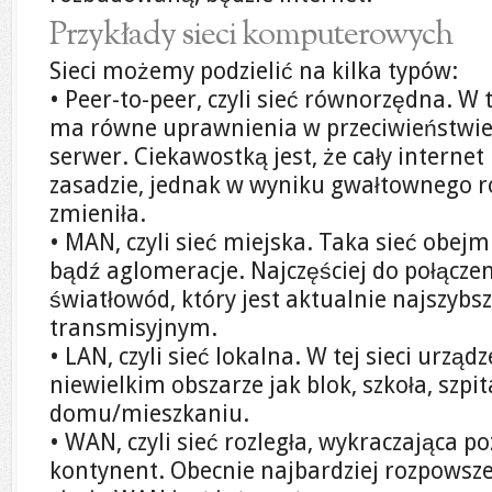
Przykłady sieci komputerowych
Sieci możemy podzielić na kilka typów:
• Peer-to-peer, czyli sieć równorzędna. W 
ma równe uprawnienia w przeciwieństwie d
serwer. Ciekawostką jest, że cały internet 
zasadzie, jednak w wyniku gwałtownego r
zmieniła.
• MAN, czyli sieć miejska. Taka sieć obej
bądź aglomeracje. Najczęściej do połącze
światłowód, który jest aktualnie najsz
transmisyjnym.
• LAN, czyli sieć lokalna. W tej sieci urząd
niewielkim obszarze jak blok, szkoła, szpita
domu/mieszkaniu.
• WAN, czyli sieć rozległa, wykraczająca p
kontynent. Obecnie najbardziej rozpowsz