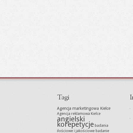
Tagi
I
Agencja marketingowa Kielce
Agencja reklamowa Kielce
angielski
korepetycje
badania
ilościowe i jakościowe
badanie