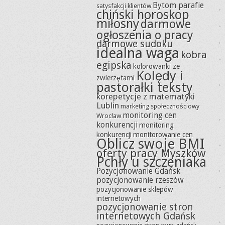
Bytom parafie
satysfakcji klientów
chiński horoskop
miłosny
darmowe
ogłoszenia o pracy
darmowe sudoku
idealna waga
kobra
egipska
kolorowanki ze
Kolędy i
zwierzętami
pastorałki teksty
korepetycje z matematyki
Lublin
marketing społecznościowy
monitoring cen
Wrocław
konkurencji
monitoring
konkurencji
monitorowanie cen
Oblicz swoje BMI
oferty pracy Myszków
Pchły u szczeniaka
Pozycjonowanie Gdańsk
pozycjonowanie rzeszów
pozycjonowanie sklepów
internetowych
pozycjonowanie stron
internetowych Gdańsk