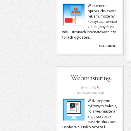
W internecie
oprócz ciekawych
reklam, możemy
korzystać również
z dostępnych na
wielu stronach internetowych czy
forach ogłoszeń...
READ MORE
Webmastering.
lip 3, 2018
by
houseofnumbers.pl
W dzisiejszym
cyfrowym świecie,
rola webmastera
staje się coraz
bardziej kluczowa.
Osoby te nie tylko tworzą i