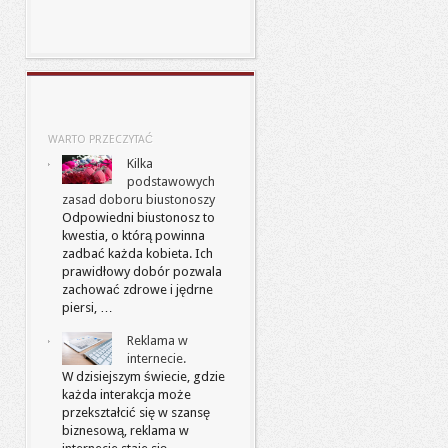
WARTO PRZECZYTAĆ
Kilka
podstawowych
zasad doboru biustonoszy
Odpowiedni biustonosz to
kwestia, o którą powinna
zadbać każda kobieta. Ich
prawidłowy dobór pozwala
zachować zdrowe i jędrne
piersi, …
Reklama w
internecie.
W dzisiejszym świecie, gdzie
każda interakcja może
przekształcić się w szansę
biznesową, reklama w