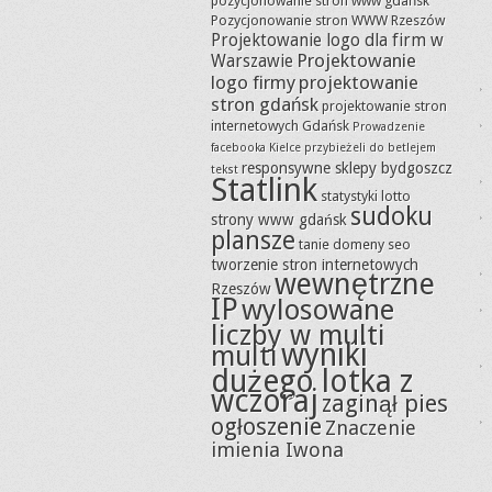
pozycjonowanie stron www gdańsk
Pozycjonowanie stron WWW Rzeszów
Projektowanie logo dla firm w
Projektowanie
Warszawie
logo firmy
projektowanie
stron gdańsk
projektowanie stron
internetowych Gdańsk
Prowadzenie
facebooka Kielce
przybieżeli do betlejem
responsywne sklepy bydgoszcz
tekst
Statlink
statystyki lotto
sudoku
strony www gdańsk
plansze
tanie domeny seo
tworzenie stron internetowych
wewnętrzne
Rzeszów
IP
wylosowane
liczby w multi
wyniki
multi
dużego lotka z
wczoraj
zaginął pies
ogłoszenie
Znaczenie
imienia Iwona