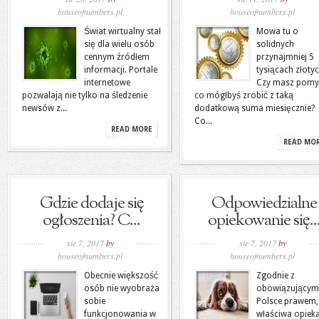
houseofnumbers.pl
houseofnumbers.pl
Świat wirtualny stał
Mowa tu o
się dla wielu osób
solidnych
cennym źródłem
przynajmniej 5
informacji. Portale
tysiącach złotyc
internetowe
Czy masz pomys
pozwalają nie tylko na śledzenie
co mógłbyś zrobić z taką
newsów z...
dodatkową suma miesięcznie?
Co...
READ MORE
READ MO
Gdzie dodaje się
Odpowiedzialne
ogłoszenia? C...
opiekowanie się..
sie 7, 2017
by
sie 7, 2017
by
houseofnumbers.pl
houseofnumbers.pl
Obecnie większość
Zgodnie z
osób nie wyobraża
obowiązującym
sobie
Polsce prawem,
funkcjonowania w
właściwa opiek