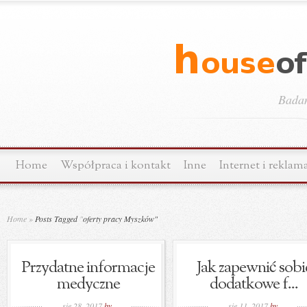
Bada
Home
Współpraca i kontakt
Inne
Internet i reklam
Home
»
Posts Tagged
"
oferty pracy Myszków"
Przydatne informacje
Jak zapewnić sobi
medyczne
dodatkowe f...
sie 28, 2017
by
sie 11, 2017
by