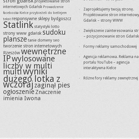
stron gdańsk
projektowanie stron
internetowych Gdańsk
Prowadzenie
Zaprojektujemy twoją stronę.
facebooka Kielce
przybieżeli do betlejem
Projektowanie stron internetow
responsywne sklepy bydgoszcz
tekst
Gdańsk – strony WWW
Statlink
statystyki lotto
sudoku
Zwiększenie zainteresowania st
strony www gdańsk
– pozycjonowanie stron Gdańsk
plansze
tanie domeny seo
tworzenie stron internetowych
Formy reklamy samochodowej
wewnętrzne
Rzeszów
IP
wylosowane
Agencja reklamowa. Reklama na
portalu YouTube – agencja
liczby w multi
interaktywna Kielce
wyniki
multi
dużego lotka z
Różne fory reklamy zewnętrznej
wczoraj
zaginął pies
ogłoszenie
Znaczenie
imienia Iwona