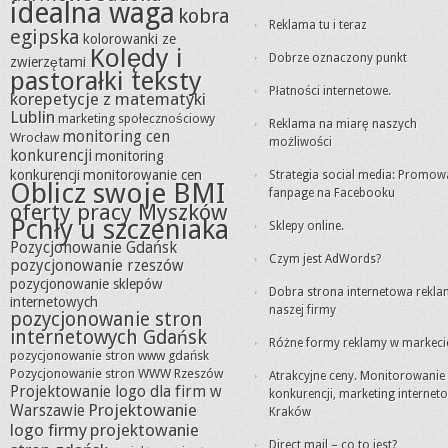
idealna waga
kobra
Reklama tu i teraz
egipska
kolorowanki ze
Kolędy i
Dobrze oznaczony punkt
zwierzętami
pastorałki teksty
Płatności internetowe.
korepetycje z matematyki
Lublin
marketing społecznościowy
Reklama na miarę naszych
monitoring cen
Wrocław
możliwości
konkurencji
monitoring
konkurencji
monitorowanie cen
Strategia social media: Promow
Oblicz swoje BMI
fanpage na Facebooku
oferty pracy Myszków
Pchły u szczeniaka
Sklepy online.
Pozycjonowanie Gdańsk
Czym jest AdWords?
pozycjonowanie rzeszów
pozycjonowanie sklepów
Dobra strona internetowa rekl
internetowych
naszej firmy
pozycjonowanie stron
internetowych Gdańsk
Różne formy reklamy w markeci
pozycjonowanie stron www gdańsk
Pozycjonowanie stron WWW Rzeszów
Atrakcyjne ceny. Monitorowanie
Projektowanie logo dla firm w
konkurencji, marketing internet
Projektowanie
Warszawie
Kraków
logo firmy
projektowanie
Direct mail – co to jest?