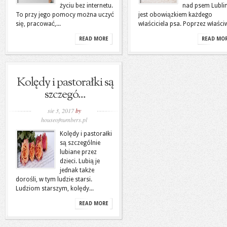
życiu bez internetu.
nad psem Lubli
To przy jego pomocy można uczyć
jest obowiązkiem każdego
się, pracować,...
właściciela psa. Poprzez właściw
READ MORE
READ MO
Kolędy i pastorałki są
szczegó...
sie 3, 2017
by
houseofnumbers.pl
Kolędy i pastorałki
są szczególnie
lubiane przez
dzieci. Lubią je
jednak także
dorośli, w tym ludzie starsi.
Ludziom starszym, kolędy...
READ MORE