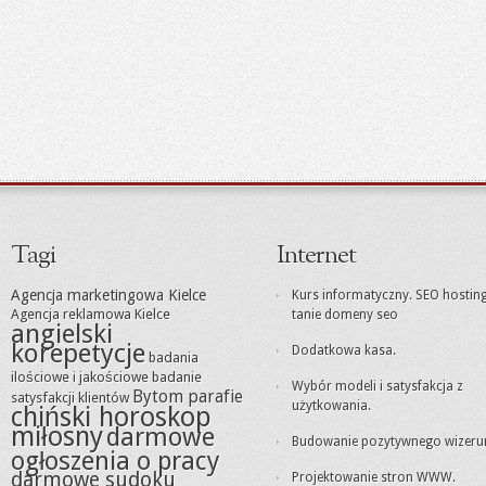
Tagi
Internet
Agencja marketingowa Kielce
Kurs informatyczny. SEO hosting
Agencja reklamowa Kielce
tanie domeny seo
angielski
korepetycje
Dodatkowa kasa.
badania
ilościowe i jakościowe
badanie
Wybór modeli i satysfakcja z
Bytom parafie
satysfakcji klientów
użytkowania.
chiński horoskop
miłosny
darmowe
Budowanie pozytywnego wizeru
ogłoszenia o pracy
darmowe sudoku
Projektowanie stron WWW.