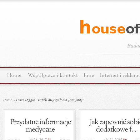
Bada
Home
Współpraca i kontakt
Inne
Internet i reklam
Home
»
Posts Tagged
"
wyniki dużego lotka z wczoraj"
Przydatne informacje
Jak zapewnić sobi
medyczne
dodatkowe f...
sie 28, 2017
by
sie 11, 2017
by