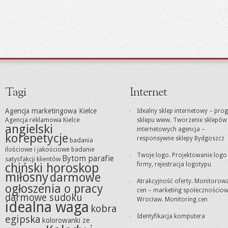
Tagi
Internet
Agencja marketingowa Kielce
Idealny sklep internetowy – pro
Agencja reklamowa Kielce
sklepu www. Tworzenie sklepów
angielski
internetowych agencja –
korepetycje
responsywne sklepy Bydgoszcz
badania
ilościowe i jakościowe
badanie
Twoje logo. Projektowanie logo
Bytom parafie
satysfakcji klientów
chiński horoskop
firmy, rejestracja logotypu
miłosny
darmowe
Atrakcyjność oferty. Monitorow
ogłoszenia o pracy
cen – marketing społecznościo
darmowe sudoku
Wrocław. Monitoring cen
idealna waga
kobra
Identyfikacja komputera
egipska
kolorowanki ze