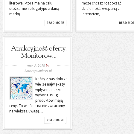
literowa, która ma na celu
może chcesz rozpocząć
utożsamienie logotypu z daną
działalność związaną z
marką....
internetem,...
READ MORE
READ MO
Atrakcyjność oferty.
Monitorow...
mar 3, 2018
by
houseofnumbers.pl
Każdy z nas dobrze
wie, że największy
wpływ na nasze
wyboru usług i
produktów mają
ceny. To właśnie na nie zwracamy
największą uwagę,...
READ MORE