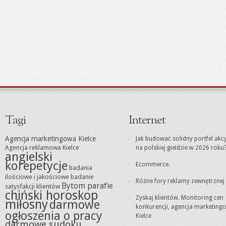
Tagi
Internet
Agencja marketingowa Kielce
Jak budować solidny portfel akc
Agencja reklamowa Kielce
na polskiej giełdzie w 2026 roku
angielski
korepetycje
Ecommerce.
badania
ilościowe i jakościowe
badanie
Różne fory reklamy zewnętrznej
Bytom parafie
satysfakcji klientów
chiński horoskop
Zyskaj klientów. Monitoring cen
miłosny
darmowe
konkurencji, agencja marketing
ogłoszenia o pracy
Kielce
darmowe sudoku