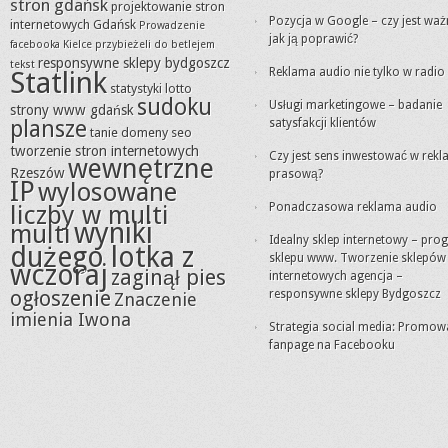
stron gdańsk
projektowanie stron
Pozycja w Google – czy jest waż
internetowych Gdańsk
Prowadzenie
jak ją poprawić?
facebooka Kielce
przybieżeli do betlejem
responsywne sklepy bydgoszcz
tekst
Reklama audio nie tylko w radio
Statlink
statystyki lotto
sudoku
Usługi marketingowe – badanie
strony www gdańsk
plansze
satysfakcji klientów
tanie domeny seo
tworzenie stron internetowych
Czy jest sens inwestować w rek
wewnętrzne
Rzeszów
prasową?
IP
wylosowane
liczby w multi
Ponadczasowa reklama audio
wyniki
multi
Idealny sklep internetowy – pro
dużego lotka z
sklepu www. Tworzenie sklepów
wczoraj
zaginął pies
internetowych agencja –
ogłoszenie
responsywne sklepy Bydgoszcz
Znaczenie
imienia Iwona
Strategia social media: Promow
fanpage na Facebooku