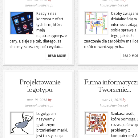
houseofnumbers.pl
houseofnumbers.pl
Każdy z nas
Osoby związane
korzysta z ofert
działalnością w
tych firm, które
internecie zdają
mają
sobie sprawę z
najatrakcyjniejsze
tego, jak duże
ceny. Dzieje się tak, dlatego, że
znaczenie dla zarobków ma ilo
chcemy zaoszczędzić i wydać...
osób odwiedzających...
READ MORE
READ MO
Projektowanie
Firma informatycz
logotypu
Tworzenie...
mar 19, 2018
by
mar 11, 2018
by
houseofnumbers.pl
houseofnumbers.pl
Logotypem
Szukasz osób,
nazywamy
które pomogą C
graficznym
rozwiązać twoj
brzmieniem marki.
problemy z
Jest to stylizacja
komputerem? A