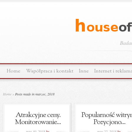
Bada
Home
Współpraca i kontakt
Inne
Internet i reklam
Home
»
Posts made in marzec, 2018
Atrakcyjne ceny.
Popularność witryn
Monitorowanie...
Pozycjono...
mar 30, 2018
by
mar 22, 2018
by