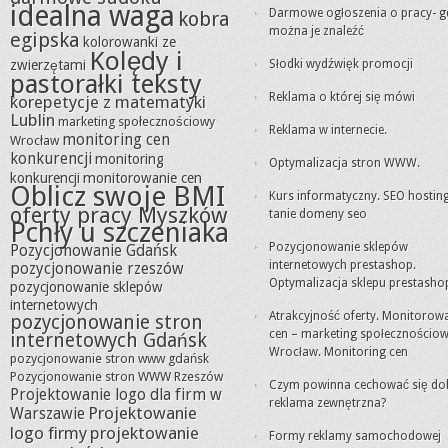
idealna waga
Darmowe ogłoszenia o pracy- g
kobra
można je znaleźć
egipska
kolorowanki ze
Kolędy i
zwierzętami
Słodki wydźwięk promocji
pastorałki teksty
Reklama o której się mówi
korepetycje z matematyki
Lublin
marketing społecznościowy
Reklama w internecie.
monitoring cen
Wrocław
konkurencji
monitoring
Optymalizacja stron WWW.
konkurencji
monitorowanie cen
Oblicz swoje BMI
Kurs informatyczny. SEO hosting
oferty pracy Myszków
tanie domeny seo
Pchły u szczeniaka
Pozycjonowanie sklepów
Pozycjonowanie Gdańsk
internetowych prestashop.
pozycjonowanie rzeszów
Optymalizacja sklepu prestasho
pozycjonowanie sklepów
internetowych
Atrakcyjność oferty. Monitorow
pozycjonowanie stron
cen – marketing społecznościo
internetowych Gdańsk
Wrocław. Monitoring cen
pozycjonowanie stron www gdańsk
Pozycjonowanie stron WWW Rzeszów
Czym powinna cechować się do
Projektowanie logo dla firm w
reklama zewnętrzna?
Projektowanie
Warszawie
logo firmy
projektowanie
Formy reklamy samochodowej