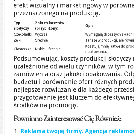
efekt wizualny i marketingowy w porówn
przeznaczonego na produkcję.
Typ
Zakres kosztów
Opis
słodyczy
(przybliżony)
Czekoladki
Wyższe
Wymagają droższych składni
Żelki
Średnie
Tańsze w produkcji, ale równi
Kosztują mniej, łatwe do pr
Ciasteczka
Niskie – średnie
opakowania.
Podsumowując, koszty produkcji słodyczy
uzależnione od wielu czynników, w tym rod
zamówienia oraz jakości opakowania. Od
budżetu i porównanie ofert różnych prod
najlepsze rozwiązanie dla każdego przeds
przygotowanie jest kluczem do efektywne
środków na promocję.
Powninno Zainteresować Cię Również:
Reklama twojej firmy. Agencja reklamow