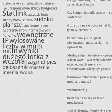
Usługi marketingowe – badanie
facebooka Kielce
przybieżeli do betlejem
satysfakcji klientów
responsywne sklepy bydgoszcz
tekst
Statlink
Czy kampanie z influencerami s
statystyki lotto
skuteczne?
sudoku
strony www gdańsk
plansze
tanie domeny seo
Gdzie dodaje się ogłoszenia? Cz
tworzenie stron internetowych
tylko w internecie?
wewnętrzne
Rzeszów
IP
Przewodnik po usługach
wylosowane
oferowanych przez drukarnie
liczby w multi
opakowań
wyniki
multi
dużego lotka z
Idealny sklep internetowy – pro
wczoraj
sklepu www. Tworzenie sklepów
zaginął pies
internetowych agencja –
ogłoszenie
Znaczenie
responsywne sklepy Bydgoszcz
imienia Iwona
Darmowe ogłoszenia o pracy- g
można je znaleźć
Webmastering.
Reklama na miarę naszych
możliwości
Zyskaj klientów. Monitoring cen