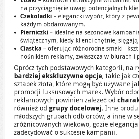
Lizaki
– kolorowe i atrakcyjne wizualnie, 
na przyciągnięcie uwagi potencjalnych kli
Czekoladki
– elegancki wybór, który z pew
każdym obdarowanym.
Pierniczki
– idealne na sezonowe kampanie,
świątecznym, kiedy klienci chętniej sięgają
Ciastka
– oferując różnorodne smaki i ksz
nośnikiem reklamy, zwłaszcza w biurach i 
Oprócz tych podstawowych kategorii, na 
bardziej ekskluzywne opcje
, takie jak c
sztabek złota, które mogą być używane j
promocji luksusowych marek. Wybór odpo
reklamowych powinien zależeć od
chara
również od
grupy docelowej
. Inne produ
młodszych grupach odbiorców, a inne w s
zróżnicowanych wiekowo, gdzie elegancja
zadecydować o sukcesie kampanii.