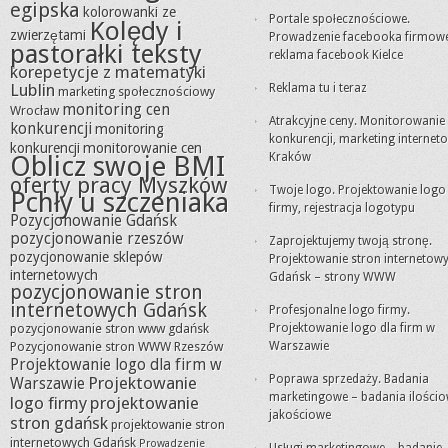
egipska
kolorowanki ze
Portale społecznościowe.
Kolędy i
zwierzętami
Prowadzenie facebooka firmow
pastorałki teksty
reklama facebook Kielce
korepetycje z matematyki
Lublin
Reklama tu i teraz
marketing społecznościowy
monitoring cen
Wrocław
Atrakcyjne ceny. Monitorowanie
konkurencji
monitoring
konkurencji, marketing internet
konkurencji
monitorowanie cen
Oblicz swoje BMI
Kraków
oferty pracy Myszków
Twoje logo. Projektowanie logo
Pchły u szczeniaka
firmy, rejestracja logotypu
Pozycjonowanie Gdańsk
pozycjonowanie rzeszów
Zaprojektujemy twoją stronę.
pozycjonowanie sklepów
Projektowanie stron internetow
internetowych
Gdańsk – strony WWW
pozycjonowanie stron
internetowych Gdańsk
Profesjonalne logo firmy.
pozycjonowanie stron www gdańsk
Projektowanie logo dla firm w
Pozycjonowanie stron WWW Rzeszów
Warszawie
Projektowanie logo dla firm w
Poprawa sprzedaży. Badania
Projektowanie
Warszawie
marketingowe – badania ilościo
logo firmy
projektowanie
jakościowe
stron gdańsk
projektowanie stron
internetowych Gdańsk
Prowadzenie