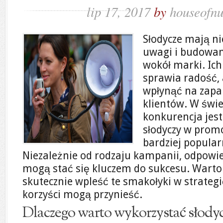
lip 17, 2017
by
houseofnu
Słodycze mają n
uwagi i budowan
wokół marki. Ich
sprawia radość,
wpłynąć na zapa
klientów. W świe
konkurencja jes
słodyczy w promoc
bardziej popular
Niezależnie od rodzaju kampanii, odpowi
mogą stać się kluczem do sukcesu. Warto p
skutecznie wpleść te smakołyki w strategi
korzyści mogą przynieść.
Dlaczego warto wykorzystać słodyc