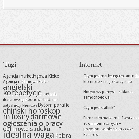
Tagi
Internet
Agencja marketingowa Kielce
Czym jest marketing rekomendacj
Agencja reklamowa Kielce
kto może z niego korzystać?
angielski
korepetycje
Nietypowy pomysł – reklama
badania
samochodowa
ilościowe i jakościowe
badanie
Bytom parafie
satysfakcji klientów
Czym jest statlink?
chiński horoskop
miłosny
darmowe
Firma informatyczna. Tworzeni
ogłoszenia o pracy
stron internetowych –
darmowe sudoku
pozycjonowanie stron WWW
idealna waga
kobra
Rzeszów