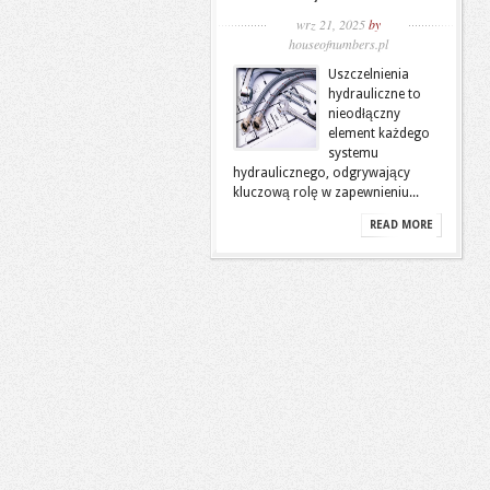
wrz 21, 2025
by
houseofnumbers.pl
Uszczelnienia
hydrauliczne to
nieodłączny
element każdego
systemu
hydraulicznego, odgrywający
kluczową rolę w zapewnieniu...
READ MORE