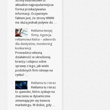
Strony internetowe to
aktualnie najpopularniejsza
forma przekazywania
informacji. Oczywistym
faktem jest, że strony WWW
nie służą jednak jedynie do …
Reklama twojej
firmy. Agencja
reklamowa Kielce – adwords
dla dentystów, monitoring
konkurencji
Prowadzisz własną
działalność w określonej
branży i zdajesz sobie
sprawę z tego, jak wiele
podobnych firm istnieje na
rynku? …
Reklama tu i teraz
Reklama tu i teraz
to zjawisko, które zyskuje na
znaczeniu w dynamicznie
zmieniającym się świecie
marketingu. W dobie, gdy …