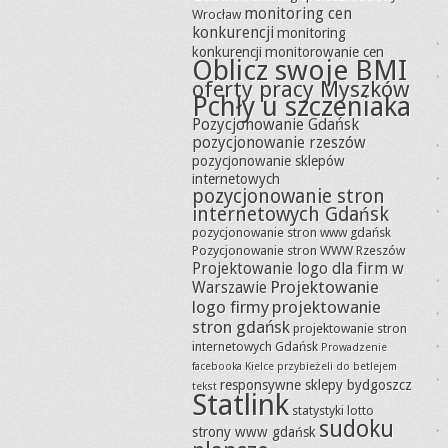
monitoring cen
Wrocław
konkurencji
monitoring
konkurencji
monitorowanie cen
Oblicz swoje BMI
oferty pracy Myszków
Pchły u szczeniaka
Pozycjonowanie Gdańsk
pozycjonowanie rzeszów
pozycjonowanie sklepów
internetowych
pozycjonowanie stron
internetowych Gdańsk
pozycjonowanie stron www gdańsk
Pozycjonowanie stron WWW Rzeszów
Projektowanie logo dla firm w
Projektowanie
Warszawie
logo firmy
projektowanie
stron gdańsk
projektowanie stron
internetowych Gdańsk
Prowadzenie
facebooka Kielce
przybieżeli do betlejem
responsywne sklepy bydgoszcz
tekst
Statlink
statystyki lotto
sudoku
strony www gdańsk