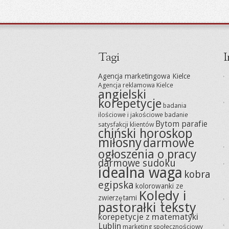
Tagi
I
Agencja marketingowa Kielce
Agencja reklamowa Kielce
angielski
korepetycje
badania
ilościowe i jakościowe
badanie
Bytom parafie
satysfakcji klientów
chiński horoskop
miłosny
darmowe
ogłoszenia o pracy
darmowe sudoku
idealna waga
kobra
egipska
kolorowanki ze
Kolędy i
zwierzętami
pastorałki teksty
korepetycje z matematyki
Lublin
marketing społecznościowy