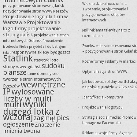
internetowych Gdańsk
Własna działalność online.
pozycjonowanie stron www gdańsk
Tworzenie, projektowanie i
Pozycjonowanie stron WWW Rzeszów
pozycjonowanie sklepów
Projektowanie logo dla firm w
internetowych
Projektowanie
Warszawie
logo firmy
projektowanie
Jeśli reklama telewizyjna to z
stron gdańsk
projektowanie stron
rozmachem
internetowych Gdańsk
Prowadzenie
Zwiększenie zainteresowania st
facebooka Kielce
przybieżeli do betlejem
– pozycjonowanie stron Gdańsk
responsywne sklepy bydgoszcz
tekst
Statlink
statystyki lotto
Różne formy reklamy w markeci
sudoku
strony www gdańsk
plansze
Optymalizacja stron WWW.
tanie domeny seo
tworzenie stron internetowych
Jak budować solidny portfel akc
wewnętrzne
Rzeszów
na polskiej giełdzie w 2026 roku
IP
wylosowane
liczby w multi
Identyfikacja komputera
wyniki
multi
Projektowanie logotypu
dużego lotka z
wczoraj
zaginął pies
Strategia social media: Promow
ogłoszenie
fanpage na Facebooku
Znaczenie
imienia Iwona
Reklama twojej firmy. Agencja