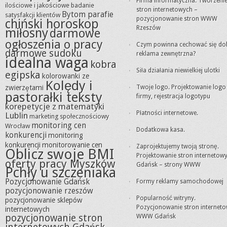
Firma informatyczna. Tworzeni
ilościowe i jakościowe
badanie
stron internetowych –
Bytom parafie
satysfakcji klientów
pozycjonowanie stron WWW
chiński horoskop
Rzeszów
miłosny
darmowe
ogłoszenia o pracy
Czym powinna cechować się do
darmowe sudoku
reklama zewnętrzna?
idealna waga
kobra
Siła działania niewielkiej ulotki
egipska
kolorowanki ze
Kolędy i
zwierzętami
Twoje logo. Projektowanie logo
pastorałki teksty
firmy, rejestracja logotypu
korepetycje z matematyki
Płatności internetowe.
Lublin
marketing społecznościowy
monitoring cen
Wrocław
Dodatkowa kasa.
konkurencji
monitoring
konkurencji
monitorowanie cen
Zaprojektujemy twoją stronę.
Oblicz swoje BMI
Projektowanie stron internetow
oferty pracy Myszków
Gdańsk – strony WWW
Pchły u szczeniaka
Pozycjonowanie Gdańsk
Formy reklamy samochodowej
pozycjonowanie rzeszów
Popularność witryny.
pozycjonowanie sklepów
Pozycjonowanie stron internet
internetowych
pozycjonowanie stron
WWW Gdańsk