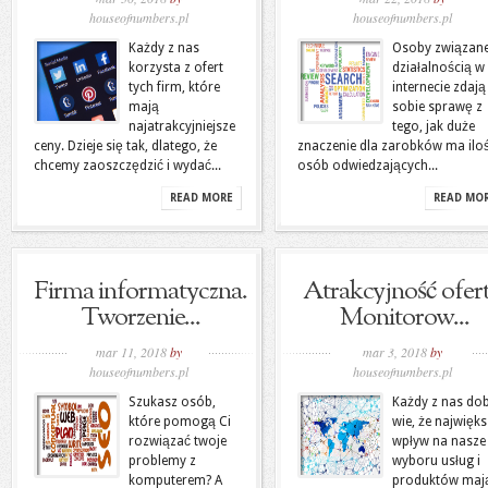
houseofnumbers.pl
houseofnumbers.pl
Każdy z nas
Osoby związane
korzysta z ofert
działalnością w
tych firm, które
internecie zdają
mają
sobie sprawę z
najatrakcyjniejsze
tego, jak duże
ceny. Dzieje się tak, dlatego, że
znaczenie dla zarobków ma ilo
chcemy zaoszczędzić i wydać...
osób odwiedzających...
READ MORE
READ MO
Firma informatyczna.
Atrakcyjność ofert
Tworzenie...
Monitorow...
mar 11, 2018
by
mar 3, 2018
by
houseofnumbers.pl
houseofnumbers.pl
Szukasz osób,
Każdy z nas do
które pomogą Ci
wie, że najwięks
rozwiązać twoje
wpływ na nasze
problemy z
wyboru usług i
komputerem? A
produktów maj