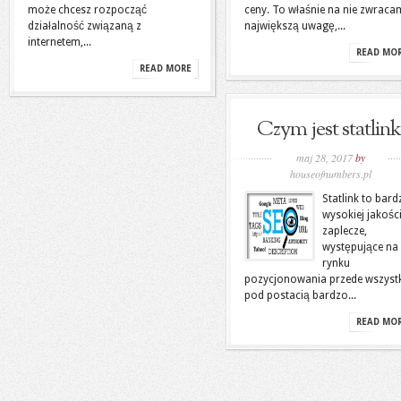
może chcesz rozpocząć
ceny. To właśnie na nie zwraca
działalność związaną z
największą uwagę,...
internetem,...
READ MO
READ MORE
Czym jest statlink
maj 28, 2017
by
houseofnumbers.pl
Statlink to bard
wysokiej jakośc
zaplecze,
występujące na
rynku
pozycjonowania przede wszyst
pod postacią bardzo...
READ MO