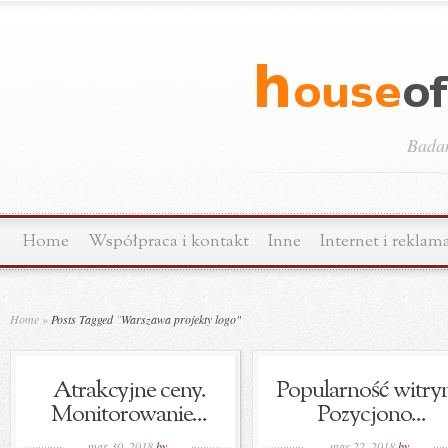
Bada
Home
Współpraca i kontakt
Inne
Internet i reklam
Home
»
Posts Tagged
"
Warszawa projekty logo"
Atrakcyjne ceny.
Popularność witryn
Monitorowanie...
Pozycjono...
mar 30, 2018
by
mar 22, 2018
by