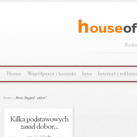
Bada
Home
Współpraca i kontakt
Inne
Internet i reklam
Home
»
Posts Tagged
"
salon"
Kilka podstawowych
zasad dobor...
maj 24, 2020
by