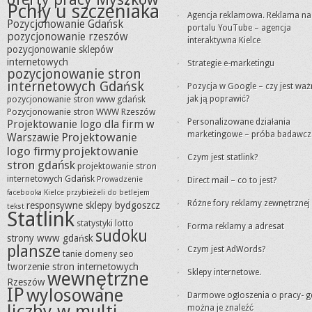
Pchły u szczeniaka
Agencja reklamowa. Reklama na
Pozycjonowanie Gdańsk
portalu YouTube – agencja
pozycjonowanie rzeszów
interaktywna Kielce
pozycjonowanie sklepów
internetowych
Strategie e-marketingu
pozycjonowanie stron
internetowych Gdańsk
Pozycja w Google – czy jest waż
pozycjonowanie stron www gdańsk
jak ją poprawić?
Pozycjonowanie stron WWW Rzeszów
Personalizowane działania
Projektowanie logo dla firm w
marketingowe – próba badawcz
Projektowanie
Warszawie
logo firmy
projektowanie
Czym jest statlink?
stron gdańsk
projektowanie stron
internetowych Gdańsk
Prowadzenie
Direct mail – co to jest?
facebooka Kielce
przybieżeli do betlejem
Różne fory reklamy zewnętrznej
responsywne sklepy bydgoszcz
tekst
Statlink
statystyki lotto
Forma reklamy a adresat
sudoku
strony www gdańsk
plansze
Czym jest AdWords?
tanie domeny seo
tworzenie stron internetowych
Sklepy internetowe.
wewnętrzne
Rzeszów
IP
wylosowane
Darmowe ogłoszenia o pracy- g
liczby w multi
można je znaleźć