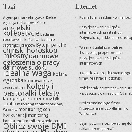
Tagi
Internet
Agencja marketingowa Kielce
Różne formy reklamy w markeci
Agencja reklamowa Kielce
angielski
Pozycjonowanie sklepów
korepetycje
internetowych prestashop.
badania
Optymalizacja sklepu prestasho
ilościowe i jakościowe
badanie
Bytom parafie
satysfakcji klientów
Własna działalność online.
chiński horoskop
Tworzenie, projektowanie i
miłosny
darmowe
pozycjonowanie sklepów
ogłoszenia o pracy
internetowych
darmowe sudoku
idealna waga
kobra
Twoje logo. Projektowanie logo
firmy, rejestracja logotypu
egipska
kolorowanki ze
Kolędy i
zwierzętami
Zwiększenie zainteresowania st
pastorałki teksty
– pozycjonowanie stron Gdańsk
korepetycje z matematyki
Lublin
Profesjonalne logo firmy.
marketing społecznościowy
Projektowanie logo dla firm w
monitoring cen
Wrocław
Warszawie
konkurencji
monitoring
konkurencji
monitorowanie cen
Oblicz swoje BMI
Czym powinna cechować się do
reklama zewnętrzna?
oferty pracy Myszków