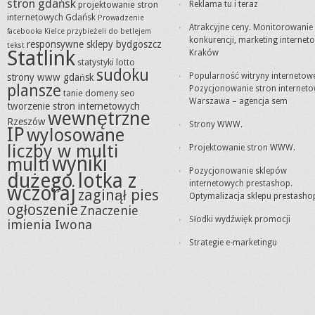
stron gdańsk
projektowanie stron
Reklama tu i teraz
internetowych Gdańsk
Prowadzenie
Atrakcyjne ceny. Monitorowanie
facebooka Kielce
przybieżeli do betlejem
konkurencji, marketing internet
responsywne sklepy bydgoszcz
tekst
Statlink
Kraków
statystyki lotto
sudoku
Popularność witryny internetowe
strony www gdańsk
plansze
Pozycjonowanie stron internet
tanie domeny seo
Warszawa – agencja sem
tworzenie stron internetowych
wewnętrzne
Rzeszów
Strony WWW.
IP
wylosowane
liczby w multi
Projektowanie stron WWW.
wyniki
multi
Pozycjonowanie sklepów
dużego lotka z
internetowych prestashop.
wczoraj
zaginął pies
Optymalizacja sklepu prestasho
ogłoszenie
Znaczenie
Słodki wydźwięk promocji
imienia Iwona
Strategie e-marketingu