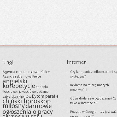
Tagi
Internet
Agencja marketingowa Kielce
Czy kampanie z influencerami s
Agencja reklamowa Kielce
skuteczne?
angielski
korepetycje
Reklama na miarę naszych
badania
możliwości
ilościowe i jakościowe
badanie
Bytom parafie
satysfakcji klientów
Gdzie dodaje się ogłoszenia? Cz
chiński horoskop
tylko w internecie?
miłosny
darmowe
ogłoszenia o pracy
Pozycja w Google – czy jest waż
darmowe sudoku
jak ją poprawić?