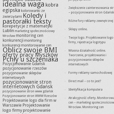
idealna waga
kobra
Zwiększenie zainteresowania st
egipska
kolorowanki ze
– pozycjonowanie stron Gdańsk
Kolędy i
zwierzętami
pastorałki teksty
Różne fory reklamy zewnętrznej
korepetycje z matematyki
Sklepy online.
Lublin
marketing społecznościowy
monitoring cen
Wrocław
Twoje logo. Projektowanie logo
konkurencji
monitoring
firmy, rejestracja logotypu
konkurencji
monitorowanie cen
Oblicz swoje BMI
Własna działalność online.
oferty pracy Myszków
Tworzenie, projektowanie i
Pchły u szczeniaka
pozycjonowanie sklepów
Pozycjonowanie Gdańsk
internetowych
pozycjonowanie rzeszów
pozycjonowanie sklepów
Formy reklamy samochodowej
internetowych
pozycjonowanie stron
Direct mail – co to jest?
internetowych Gdańsk
Identyfikacja komputera
pozycjonowanie stron www gdańsk
Pozycjonowanie stron WWW Rzeszów
Atrakcyjność oferty. Monitorow
Projektowanie logo dla firm w
cen – marketing społecznościo
Projektowanie
Warszawie
Wrocław. Monitoring cen
logo firmy
projektowanie