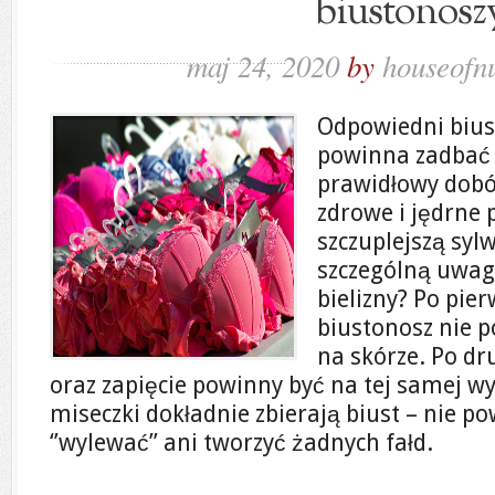
biustonosz
maj 24, 2020
by
houseofn
Odpowiedni biust
powinna zadbać 
prawidłowy dob
zdrowe i jędrne p
szczuplejszą syl
szczególną uwagę
bielizny? Po pie
biustonosz nie 
na skórze. Po dr
oraz zapięcie powinny być na tej samej wy
miseczki dokładnie zbierają biust – nie po
‘’wylewać’’ ani tworzyć żadnych fałd.