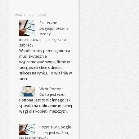
WARTO PRZECZYTAĆ
Skuteczne
pozycjonowanie
strony
internetowej – jak się za to
zabrać?
Współczesny przedsiębiorca
musi skutecznie
wypromować swoją firmę w
sieci, jeżeli chce odnieść
sukces na rynku. To właśnie w
sieci …
Wzór Pottona
Co to jest wzór
Pottona Jest to nic innego jak
sposób na obliczenie idealnej
wagi dla kobiet i mężczyzn.
…
Pozycja w Google
– czy jest ważna,
jak ją poprawić?