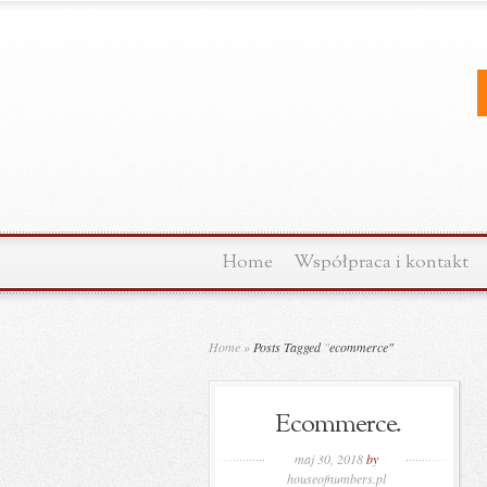
Home
Współpraca i kontakt
Home
»
Posts Tagged
"
ecommerce"
Ecommerce.
maj 30, 2018
by
houseofnumbers.pl