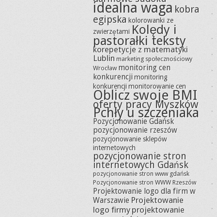
idealna waga
kobra
egipska
kolorowanki ze
Kolędy i
zwierzętami
pastorałki teksty
korepetycje z matematyki
Lublin
marketing społecznościowy
monitoring cen
Wrocław
konkurencji
monitoring
konkurencji
monitorowanie cen
Oblicz swoje BMI
oferty pracy Myszków
Pchły u szczeniaka
Pozycjonowanie Gdańsk
pozycjonowanie rzeszów
pozycjonowanie sklepów
internetowych
pozycjonowanie stron
internetowych Gdańsk
pozycjonowanie stron www gdańsk
Pozycjonowanie stron WWW Rzeszów
Projektowanie logo dla firm w
Projektowanie
Warszawie
logo firmy
projektowanie