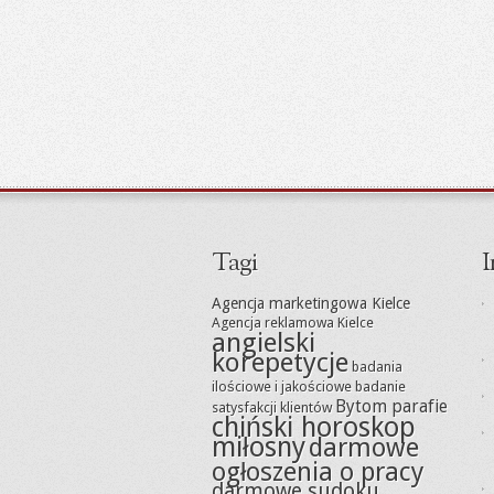
Tagi
I
Agencja marketingowa Kielce
Agencja reklamowa Kielce
angielski
korepetycje
badania
ilościowe i jakościowe
badanie
Bytom parafie
satysfakcji klientów
chiński horoskop
miłosny
darmowe
ogłoszenia o pracy
darmowe sudoku