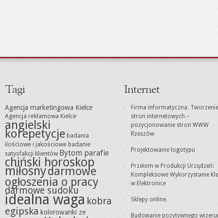
Tagi
Internet
Agencja marketingowa Kielce
Firma informatyczna. Tworzeni
Agencja reklamowa Kielce
stron internetowych –
angielski
pozycjonowanie stron WWW
korepetycje
Rzeszów
badania
ilościowe i jakościowe
badanie
Projektowanie logotypu
Bytom parafie
satysfakcji klientów
chiński horoskop
Przełom w Produkcji Urządzeń:
miłosny
darmowe
Kompleksowe Wykorzystanie Kle
ogłoszenia o pracy
w Elektronice
darmowe sudoku
idealna waga
kobra
Sklepy online.
egipska
kolorowanki ze
Budowanie pozytywnego wizeru