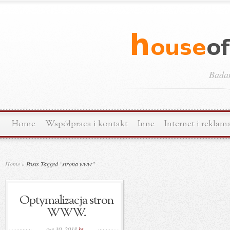
Bada
Home
Współpraca i kontakt
Inne
Internet i reklam
Home
»
Posts Tagged
"
strona www"
Optymalizacja stron
WWW.
cze 30, 2018
by