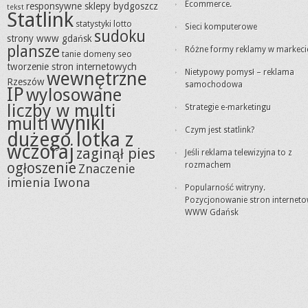
Ecommerce.
responsywne sklepy bydgoszcz
tekst
Statlink
statystyki lotto
Sieci komputerowe
sudoku
strony www gdańsk
plansze
Różne formy reklamy w markeci
tanie domeny seo
tworzenie stron internetowych
Nietypowy pomysł – reklama
wewnętrzne
Rzeszów
samochodowa
IP
wylosowane
liczby w multi
Strategie e-marketingu
wyniki
multi
Czym jest statlink?
dużego lotka z
wczoraj
zaginął pies
Jeśli reklama telewizyjna to z
ogłoszenie
rozmachem
Znaczenie
imienia Iwona
Popularność witryny.
Pozycjonowanie stron internet
WWW Gdańsk