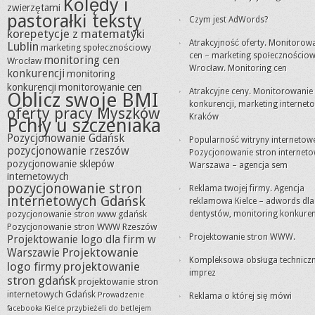
Kolędy i
zwierzętami
pastorałki teksty
Czym jest AdWords?
korepetycje z matematyki
Atrakcyjność oferty. Monitorow
Lublin
marketing społecznościowy
cen – marketing społecznościo
monitoring cen
Wrocław
Wrocław. Monitoring cen
konkurencji
monitoring
konkurencji
monitorowanie cen
Atrakcyjne ceny. Monitorowanie
Oblicz swoje BMI
konkurencji, marketing internet
oferty pracy Myszków
Kraków
Pchły u szczeniaka
Pozycjonowanie Gdańsk
Popularność witryny internetowe
pozycjonowanie rzeszów
Pozycjonowanie stron internet
pozycjonowanie sklepów
Warszawa – agencja sem
internetowych
pozycjonowanie stron
Reklama twojej firmy. Agencja
internetowych Gdańsk
reklamowa Kielce – adwords dla
pozycjonowanie stron www gdańsk
dentystów, monitoring konkuren
Pozycjonowanie stron WWW Rzeszów
Projektowanie stron WWW.
Projektowanie logo dla firm w
Projektowanie
Warszawie
Kompleksowa obsługa technicz
logo firmy
projektowanie
imprez
stron gdańsk
projektowanie stron
internetowych Gdańsk
Prowadzenie
Reklama o której się mówi
facebooka Kielce
przybieżeli do betlejem