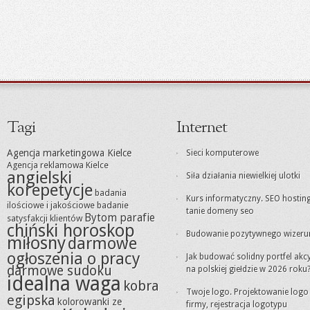
Tagi
Internet
Agencja marketingowa Kielce
Sieci komputerowe
Agencja reklamowa Kielce
angielski
Siła działania niewielkiej ulotki
korepetycje
badania
Kurs informatyczny. SEO hosting
ilościowe i jakościowe
badanie
tanie domeny seo
Bytom parafie
satysfakcji klientów
chiński horoskop
Budowanie pozytywnego wizeru
miłosny
darmowe
ogłoszenia o pracy
Jak budować solidny portfel akc
darmowe sudoku
na polskiej giełdzie w 2026 roku
idealna waga
kobra
Twoje logo. Projektowanie logo
egipska
kolorowanki ze
firmy, rejestracja logotypu