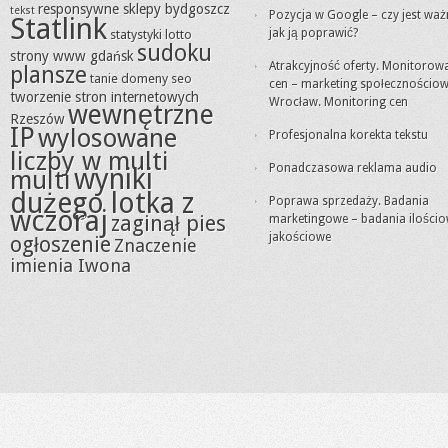
responsywne sklepy bydgoszcz
tekst
Pozycja w Google – czy jest waż
Statlink
jak ją poprawić?
statystyki lotto
sudoku
strony www gdańsk
Atrakcyjność oferty. Monitorow
plansze
tanie domeny seo
cen – marketing społecznościo
tworzenie stron internetowych
Wrocław. Monitoring cen
wewnętrzne
Rzeszów
IP
wylosowane
Profesjonalna korekta tekstu
liczby w multi
Ponadczasowa reklama audio
wyniki
multi
dużego lotka z
Poprawa sprzedaży. Badania
wczoraj
zaginął pies
marketingowe – badania ilościo
jakościowe
ogłoszenie
Znaczenie
imienia Iwona