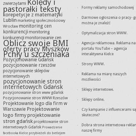
Kolędy i
zwierzętami
pastorałki teksty
Formy reklamy samochodowej
korepetycje z matematyki
Darmowe ogłoszenia o pracy- g
Lublin
marketing społecznościowy
można je znaleźć
monitoring cen
Wrocław
konkurencji
monitoring
Optymalizacja stron WWW.
konkurencji
monitorowanie cen
Oblicz swoje BMI
Agencja reklamowa. Reklama na
oferty pracy Myszków
portalu YouTube – agencja
Pchły u szczeniaka
interaktywna Kielce
Pozycjonowanie Gdańsk
Strony WWW.
pozycjonowanie rzeszów
pozycjonowanie sklepów
Reklama na miarę naszych
internetowych
możliwości
pozycjonowanie stron
internetowych Gdańsk
Sklepy internetowe.
pozycjonowanie stron www gdańsk
Pozycjonowanie stron WWW Rzeszów
Sklepy online.
Projektowanie logo dla firm w
Projektowanie
Warszawie
Czy kampanie z influencerami s
logo firmy
projektowanie
skuteczne?
stron gdańsk
projektowanie stron
Dobra strona internetowa rekl
internetowych Gdańsk
Prowadzenie
naszej firmy
facebooka Kielce
przybieżeli do betlejem