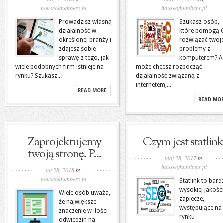
houseofnumbers.pl
houseofnumbers.pl
Prowadzisz własną
Szukasz osób,
działalność w
które pomogą C
określonej branży i
rozwiązać twoj
zdajesz sobie
problemy z
sprawę z tego, jak
komputerem? A
wiele podobnych firm istnieje na
może chcesz rozpocząć
rynku? Szukasz...
działalność związaną z
internetem,...
READ MORE
READ MO
Zaprojektujemy
Czym jest statlink
twoją stronę. P...
maj 28, 2017
by
houseofnumbers.pl
lut 28, 2018
by
houseofnumbers.pl
Statlink to bard
wysokiej jakośc
Wiele osób uważa,
zaplecze,
że największe
występujące na
znaczenie w ilości
rynku
odwiedzin na