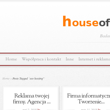
Bada
Home
Współpraca i kontakt
Inne
Internet i reklam
Home
»
Posts Tagged
"
seo hosting"
Reklama twojej
Firma informatycz
firmy. Agencja ...
Tworzenie...
maj 2, 2018
by
mar 11, 2018
by