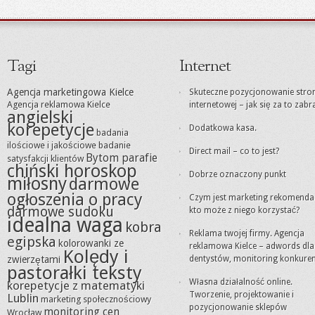
Tagi
Internet
Agencja marketingowa Kielce
Skuteczne pozycjonowanie stro
Agencja reklamowa Kielce
internetowej – jak się za to zabr
angielski
korepetycje
Dodatkowa kasa.
badania
ilościowe i jakościowe
badanie
Direct mail – co to jest?
Bytom parafie
satysfakcji klientów
chiński horoskop
Dobrze oznaczony punkt
miłosny
darmowe
ogłoszenia o pracy
Czym jest marketing rekomendacj
darmowe sudoku
kto może z niego korzystać?
idealna waga
kobra
Reklama twojej firmy. Agencja
egipska
kolorowanki ze
reklamowa Kielce – adwords dla
Kolędy i
zwierzętami
dentystów, monitoring konkuren
pastorałki teksty
Własna działalność online.
korepetycje z matematyki
Tworzenie, projektowanie i
Lublin
marketing społecznościowy
pozycjonowanie sklepów
monitoring cen
Wrocław