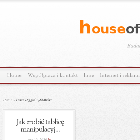
Bada
Home
Współpraca i kontakt
Inne
Internet i reklam
Home
»
Posts Tagged
"
zabawki"
Jak zrobić tablicę
manipulacyj...
cze 16, 2020
by