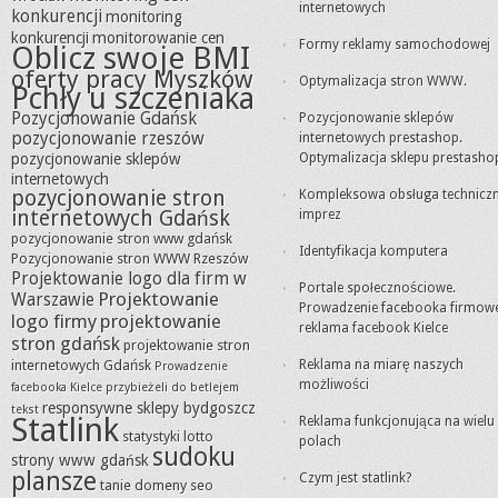
internetowych
konkurencji
monitoring
konkurencji
monitorowanie cen
Formy reklamy samochodowej
Oblicz swoje BMI
oferty pracy Myszków
Optymalizacja stron WWW.
Pchły u szczeniaka
Pozycjonowanie Gdańsk
Pozycjonowanie sklepów
pozycjonowanie rzeszów
internetowych prestashop.
pozycjonowanie sklepów
Optymalizacja sklepu prestasho
internetowych
pozycjonowanie stron
Kompleksowa obsługa technicz
internetowych Gdańsk
imprez
pozycjonowanie stron www gdańsk
Identyfikacja komputera
Pozycjonowanie stron WWW Rzeszów
Projektowanie logo dla firm w
Portale społecznościowe.
Projektowanie
Warszawie
Prowadzenie facebooka firmow
logo firmy
projektowanie
reklama facebook Kielce
stron gdańsk
projektowanie stron
internetowych Gdańsk
Reklama na miarę naszych
Prowadzenie
możliwości
facebooka Kielce
przybieżeli do betlejem
responsywne sklepy bydgoszcz
tekst
Statlink
Reklama funkcjonująca na wielu
statystyki lotto
polach
sudoku
strony www gdańsk
plansze
Czym jest statlink?
tanie domeny seo