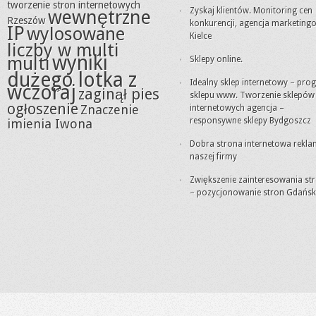
tworzenie stron internetowych
Zyskaj klientów. Monitoring cen
wewnętrzne
Rzeszów
konkurencji, agencja marketing
IP
wylosowane
Kielce
liczby w multi
wyniki
multi
Sklepy online.
dużego lotka z
Idealny sklep internetowy – pro
wczoraj
zaginął pies
sklepu www. Tworzenie sklepów
ogłoszenie
Znaczenie
internetowych agencja –
responsywne sklepy Bydgoszcz
imienia Iwona
Dobra strona internetowa rekl
naszej firmy
Zwiększenie zainteresowania st
– pozycjonowanie stron Gdańsk