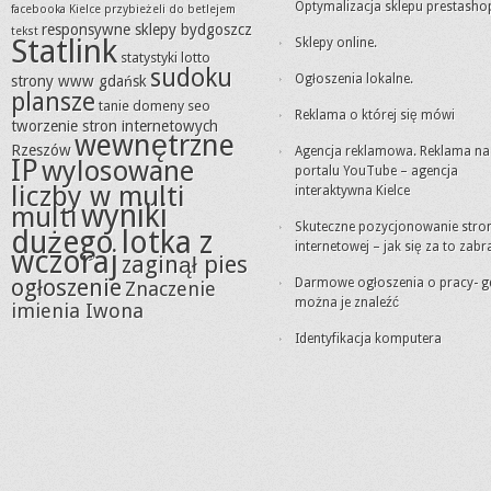
Optymalizacja sklepu prestasho
facebooka Kielce
przybieżeli do betlejem
responsywne sklepy bydgoszcz
tekst
Statlink
Sklepy online.
statystyki lotto
sudoku
Ogłoszenia lokalne.
strony www gdańsk
plansze
tanie domeny seo
Reklama o której się mówi
tworzenie stron internetowych
wewnętrzne
Rzeszów
Agencja reklamowa. Reklama na
IP
wylosowane
portalu YouTube – agencja
liczby w multi
interaktywna Kielce
wyniki
multi
Skuteczne pozycjonowanie stro
dużego lotka z
internetowej – jak się za to zabr
wczoraj
zaginął pies
ogłoszenie
Darmowe ogłoszenia o pracy- g
Znaczenie
można je znaleźć
imienia Iwona
Identyfikacja komputera