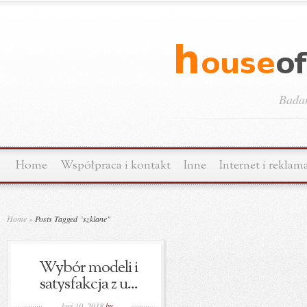
Bada
Home
Współpraca i kontakt
Inne
Internet i reklam
Home
»
Posts Tagged
"
szklane"
Wybór modeli i
satysfakcja z u...
kwi 10, 2018
by