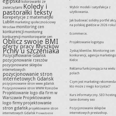
egipska
kolorowanki ze
Kolędy i
zwierzętami
Wybór modeli i satysfakcja z
pastorałki teksty
użytkowania.
korepetycje z matematyki
Jak budować solidny portfel akc
Lublin
marketing społecznościowy
na polskiej giełdzie w 2026 roku
monitoring cen
Wrocław
konkurencji
monitoring
Ecommerce.
konkurencji
monitorowanie cen
Oblicz swoje BMI
Projektowanie logotypu
oferty pracy Myszków
Pchły u szczeniaka
Zyskaj klientów. Monitoring cen
Pozycjonowanie Gdańsk
konkurencji, agencja marketing
pozycjonowanie rzeszów
Kielce
pozycjonowanie sklepów
Reklama funkcjonująca na wielu
internetowych
pozycjonowanie stron
polach
internetowych Gdańsk
Czym jest marketing rekomendacj
pozycjonowanie stron www gdańsk
kto może z niego korzystać?
Pozycjonowanie stron WWW Rzeszów
Projektowanie logo dla firm w
Kurs informatyczny. SEO hosting
Projektowanie
Warszawie
tanie domeny seo
logo firmy
projektowanie
stron gdańsk
projektowanie stron
Pozycjonowanie sklepów
internetowych Gdańsk
internetowych prestashop.
Prowadzenie