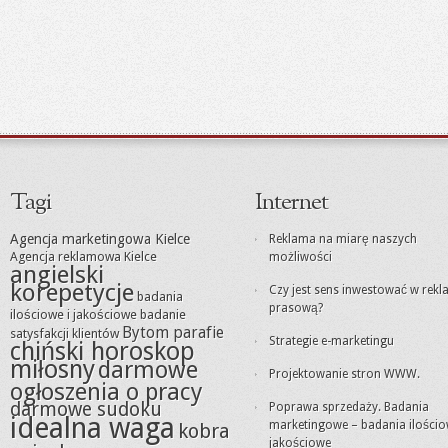
Tagi
Internet
Agencja marketingowa Kielce
Reklama na miarę naszych
Agencja reklamowa Kielce
możliwości
angielski
korepetycje
Czy jest sens inwestować w rek
badania
prasową?
ilościowe i jakościowe
badanie
Bytom parafie
satysfakcji klientów
Strategie e-marketingu
chiński horoskop
miłosny
darmowe
Projektowanie stron WWW.
ogłoszenia o pracy
darmowe sudoku
Poprawa sprzedaży. Badania
idealna waga
marketingowe – badania ilościo
kobra
jakościowe