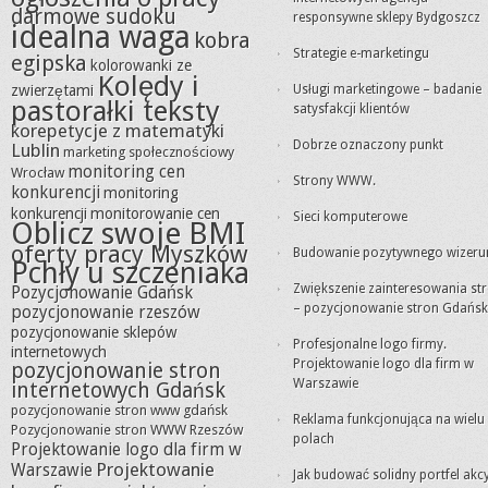
darmowe sudoku
responsywne sklepy Bydgoszcz
idealna waga
kobra
Strategie e-marketingu
egipska
kolorowanki ze
Kolędy i
zwierzętami
Usługi marketingowe – badanie
pastorałki teksty
satysfakcji klientów
korepetycje z matematyki
Dobrze oznaczony punkt
Lublin
marketing społecznościowy
monitoring cen
Wrocław
Strony WWW.
konkurencji
monitoring
konkurencji
monitorowanie cen
Sieci komputerowe
Oblicz swoje BMI
oferty pracy Myszków
Budowanie pozytywnego wizeru
Pchły u szczeniaka
Zwiększenie zainteresowania st
Pozycjonowanie Gdańsk
– pozycjonowanie stron Gdańsk
pozycjonowanie rzeszów
pozycjonowanie sklepów
Profesjonalne logo firmy.
internetowych
Projektowanie logo dla firm w
pozycjonowanie stron
Warszawie
internetowych Gdańsk
pozycjonowanie stron www gdańsk
Reklama funkcjonująca na wielu
Pozycjonowanie stron WWW Rzeszów
polach
Projektowanie logo dla firm w
Projektowanie
Warszawie
Jak budować solidny portfel akc