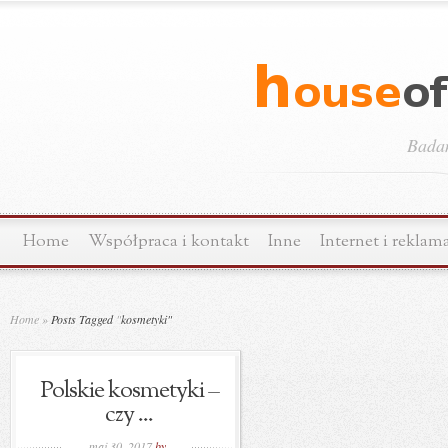
Bada
Home
Współpraca i kontakt
Inne
Internet i reklam
Home
»
Posts Tagged
"
kosmetyki"
Polskie kosmetyki –
czy ...
maj 30, 2017
by