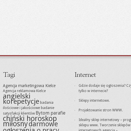
Tagi
Internet
Agencja marketingowa Kielce
Gdzie dodaje się ogłoszenia? Cz
Agencja reklamowa Kielce
tylko w internecie?
angielski
korepetycje
Sklepy internetowe.
badania
ilościowe i jakościowe
badanie
Projektowanie stron WWW.
Bytom parafie
satysfakcji klientów
chiński horoskop
Idealny sklep internetowy – pro
miłosny
darmowe
sklepu www. Tworzenie sklepów
ogłoszenia o pracy
internetowych agencja –