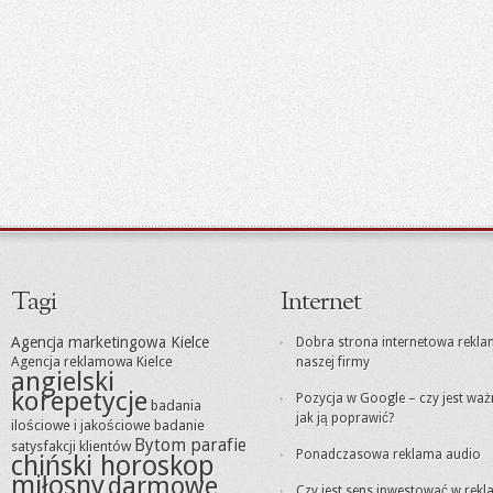
Tagi
Internet
Agencja marketingowa Kielce
Dobra strona internetowa rekl
Agencja reklamowa Kielce
naszej firmy
angielski
korepetycje
Pozycja w Google – czy jest waż
badania
jak ją poprawić?
ilościowe i jakościowe
badanie
Bytom parafie
satysfakcji klientów
Ponadczasowa reklama audio
chiński horoskop
miłosny
darmowe
Czy jest sens inwestować w rek