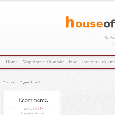
Bada
Home
Współpraca i kontakt
Inne
Internet i reklam
Home
»
Posts Tagged
"
biznes"
Ecommerce.
maj 30, 2018
by
houseofnumbers.pl