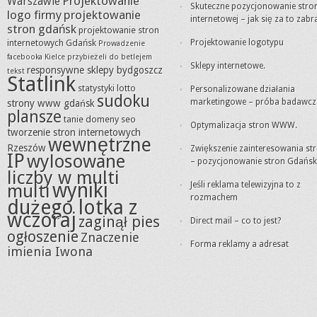
Projektowanie
Warszawie
Skuteczne pozycjonowanie stro
logo firmy
projektowanie
internetowej – jak się za to zabr
stron gdańsk
projektowanie stron
internetowych Gdańsk
Projektowanie logotypu
Prowadzenie
facebooka Kielce
przybieżeli do betlejem
Sklepy internetowe.
responsywne sklepy bydgoszcz
tekst
Statlink
statystyki lotto
Personalizowane działania
sudoku
marketingowe – próba badawcz
strony www gdańsk
plansze
tanie domeny seo
Optymalizacja stron WWW.
tworzenie stron internetowych
wewnętrzne
Rzeszów
Zwiększenie zainteresowania st
IP
wylosowane
– pozycjonowanie stron Gdańsk
liczby w multi
wyniki
Jeśli reklama telewizyjna to z
multi
rozmachem
dużego lotka z
wczoraj
zaginął pies
Direct mail – co to jest?
ogłoszenie
Znaczenie
Forma reklamy a adresat
imienia Iwona