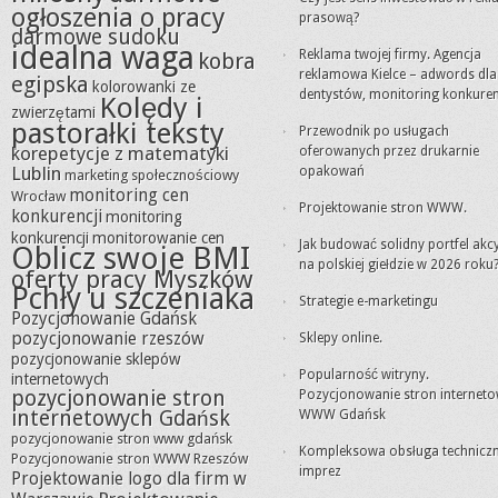
ogłoszenia o pracy
prasową?
darmowe sudoku
idealna waga
Reklama twojej firmy. Agencja
kobra
reklamowa Kielce – adwords dla
egipska
kolorowanki ze
dentystów, monitoring konkuren
Kolędy i
zwierzętami
pastorałki teksty
Przewodnik po usługach
korepetycje z matematyki
oferowanych przez drukarnie
Lublin
opakowań
marketing społecznościowy
monitoring cen
Wrocław
Projektowanie stron WWW.
konkurencji
monitoring
konkurencji
monitorowanie cen
Jak budować solidny portfel akc
Oblicz swoje BMI
na polskiej giełdzie w 2026 roku
oferty pracy Myszków
Pchły u szczeniaka
Strategie e-marketingu
Pozycjonowanie Gdańsk
pozycjonowanie rzeszów
Sklepy online.
pozycjonowanie sklepów
Popularność witryny.
internetowych
pozycjonowanie stron
Pozycjonowanie stron internet
internetowych Gdańsk
WWW Gdańsk
pozycjonowanie stron www gdańsk
Kompleksowa obsługa technicz
Pozycjonowanie stron WWW Rzeszów
imprez
Projektowanie logo dla firm w