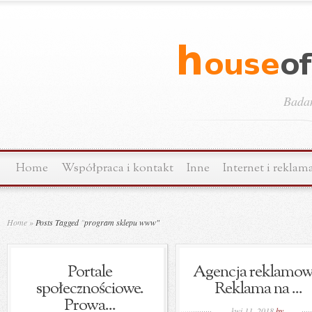
Bada
Home
Współpraca i kontakt
Inne
Internet i reklam
Home
»
Posts Tagged
"
program sklepu www"
Portale
Agencja reklamow
społecznościowe.
Reklama na ...
Prowa...
kwi 11, 2018
by