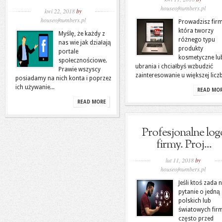
houseofnumbers.pl
kwi 22, 2018
by
houseofnumbers.pl
Prowadzisz fir
która tworzy
Myślę, że każdy z
różnego typu
nas wie jak działają
produkty
portale
kosmetyczne lu
społecznościowe.
ubrania i chciałbyś wzbudzić
Prawie wszyscy
zainteresowanie u większej liczb
posiadamy na nich konta i poprzez
ich używanie...
READ MO
READ MORE
Profesjonalne log
firmy. Proj...
lut 11, 2018
by
houseofnumbers.pl
Jeśli ktoś zada
pytanie o jedną 
polskich lub
światowych fir
często przed