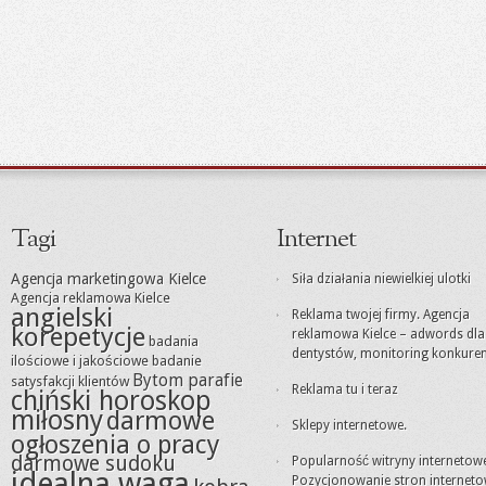
Tagi
Internet
Agencja marketingowa Kielce
Siła działania niewielkiej ulotki
Agencja reklamowa Kielce
angielski
Reklama twojej firmy. Agencja
korepetycje
reklamowa Kielce – adwords dla
badania
dentystów, monitoring konkuren
ilościowe i jakościowe
badanie
Bytom parafie
satysfakcji klientów
Reklama tu i teraz
chiński horoskop
miłosny
darmowe
Sklepy internetowe.
ogłoszenia o pracy
darmowe sudoku
Popularność witryny internetowe
idealna waga
Pozycjonowanie stron internet