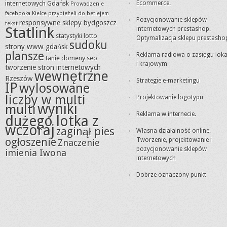
internetowych Gdańsk
Ecommerce.
Prowadzenie
facebooka Kielce
przybieżeli do betlejem
Pozycjonowanie sklepów
responsywne sklepy bydgoszcz
tekst
Statlink
internetowych prestashop.
statystyki lotto
Optymalizacja sklepu prestasho
sudoku
strony www gdańsk
plansze
Reklama radiowa o zasięgu lok
tanie domeny seo
i krajowym
tworzenie stron internetowych
wewnętrzne
Rzeszów
Strategie e-marketingu
IP
wylosowane
liczby w multi
Projektowanie logotypu
wyniki
multi
Reklama w internecie.
dużego lotka z
wczoraj
zaginął pies
Własna działalność online.
ogłoszenie
Tworzenie, projektowanie i
Znaczenie
pozycjonowanie sklepów
imienia Iwona
internetowych
Dobrze oznaczony punkt