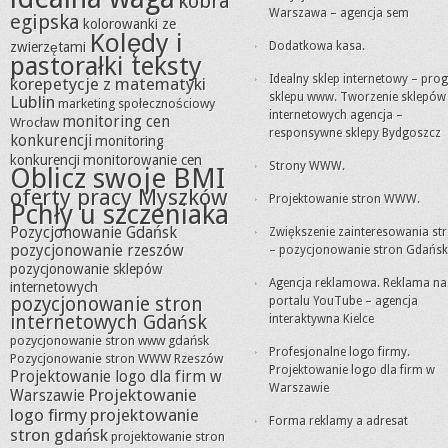
kobra
Warszawa – agencja sem
egipska
kolorowanki ze
Kolędy i
zwierzętami
Dodatkowa kasa.
pastorałki teksty
Idealny sklep internetowy – pro
korepetycje z matematyki
sklepu www. Tworzenie sklepów
Lublin
marketing społecznościowy
internetowych agencja –
monitoring cen
Wrocław
responsywne sklepy Bydgoszcz
konkurencji
monitoring
konkurencji
monitorowanie cen
Strony WWW.
Oblicz swoje BMI
oferty pracy Myszków
Projektowanie stron WWW.
Pchły u szczeniaka
Pozycjonowanie Gdańsk
Zwiększenie zainteresowania st
pozycjonowanie rzeszów
– pozycjonowanie stron Gdańsk
pozycjonowanie sklepów
Agencja reklamowa. Reklama na
internetowych
pozycjonowanie stron
portalu YouTube – agencja
internetowych Gdańsk
interaktywna Kielce
pozycjonowanie stron www gdańsk
Profesjonalne logo firmy.
Pozycjonowanie stron WWW Rzeszów
Projektowanie logo dla firm w
Projektowanie logo dla firm w
Warszawie
Projektowanie
Warszawie
logo firmy
projektowanie
Forma reklamy a adresat
stron gdańsk
projektowanie stron