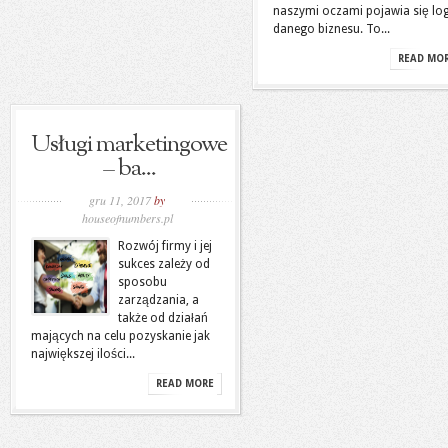
naszymi oczami pojawia się lo
danego biznesu. To...
READ MO
Usługi marketingowe
– ba...
gru 11, 2017
by
houseofnumbers.pl
Rozwój firmy i jej
sukces zależy od
sposobu
zarządzania, a
także od działań
mających na celu pozyskanie jak
największej ilości...
READ MORE