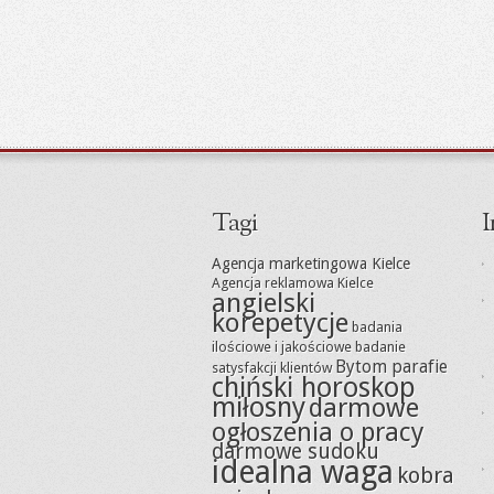
Tagi
I
Agencja marketingowa Kielce
Agencja reklamowa Kielce
angielski
korepetycje
badania
ilościowe i jakościowe
badanie
Bytom parafie
satysfakcji klientów
chiński horoskop
miłosny
darmowe
ogłoszenia o pracy
darmowe sudoku
idealna waga
kobra