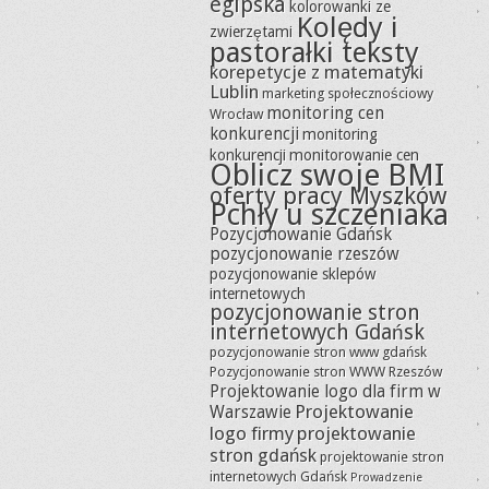
egipska
kolorowanki ze
Kolędy i
zwierzętami
pastorałki teksty
korepetycje z matematyki
Lublin
marketing społecznościowy
monitoring cen
Wrocław
konkurencji
monitoring
konkurencji
monitorowanie cen
Oblicz swoje BMI
oferty pracy Myszków
Pchły u szczeniaka
Pozycjonowanie Gdańsk
pozycjonowanie rzeszów
pozycjonowanie sklepów
internetowych
pozycjonowanie stron
internetowych Gdańsk
pozycjonowanie stron www gdańsk
Pozycjonowanie stron WWW Rzeszów
Projektowanie logo dla firm w
Projektowanie
Warszawie
logo firmy
projektowanie
stron gdańsk
projektowanie stron
internetowych Gdańsk
Prowadzenie