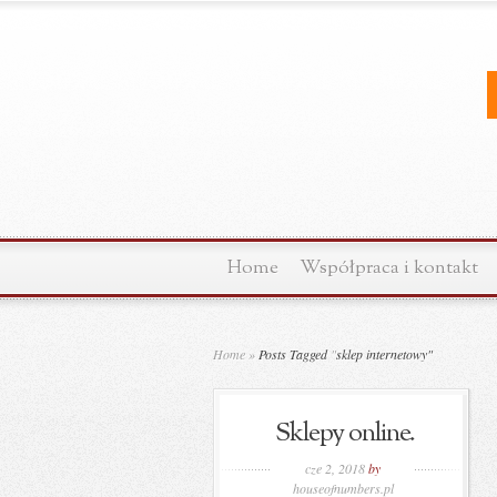
Home
Współpraca i kontakt
Home
»
Posts Tagged
"
sklep internetowy"
Sklepy online.
cze 2, 2018
by
houseofnumbers.pl