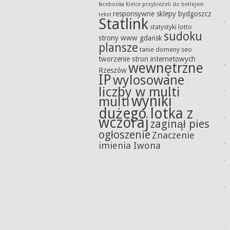
facebooka Kielce
przybieżeli do betlejem
responsywne sklepy bydgoszcz
tekst
Statlink
statystyki lotto
sudoku
strony www gdańsk
plansze
tanie domeny seo
tworzenie stron internetowych
wewnętrzne
Rzeszów
IP
wylosowane
liczby w multi
wyniki
multi
dużego lotka z
wczoraj
zaginął pies
ogłoszenie
Znaczenie
imienia Iwona