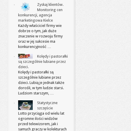
Zyskaj klientów.
Monitoring cen
konkurencji, agencja
marketingowa Kielce
Każdy właściciel firmy wie
dobrze o tym, jak duże
znaczenie w rozwoju firmy
oraz w jej sukcesie ma
konkurencyjność …
Kolędy i pastorałki
są szczególnie lubiane przez
dzieci.
Kolędy i pastorałki są
szczególnie lubiane przez
dzieci. Lubią je jednak także
dorośli, w tym ludzie starsi.
Ludziom starszym, …
Statystyczne
szczęście
Lotto przyciąga od wielu lat
ogromne ilości widzów
przed telewizorem, jak i
samych graczy w kolekturach