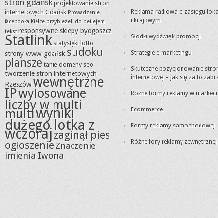
stron gdańsk
projektowanie stron
internetowych Gdańsk
Reklama radiowa o zasięgu lok
Prowadzenie
i krajowym
facebooka Kielce
przybieżeli do betlejem
responsywne sklepy bydgoszcz
tekst
Statlink
Słodki wydźwięk promocji
statystyki lotto
sudoku
Strategie e-marketingu
strony www gdańsk
plansze
tanie domeny seo
Skuteczne pozycjonowanie stro
tworzenie stron internetowych
internetowej – jak się za to zabr
wewnętrzne
Rzeszów
IP
wylosowane
Różne formy reklamy w markeci
liczby w multi
wyniki
Ecommerce.
multi
dużego lotka z
Formy reklamy samochodowej
wczoraj
zaginął pies
Różne fory reklamy zewnętrznej
ogłoszenie
Znaczenie
imienia Iwona