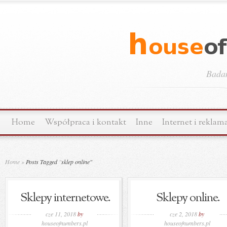
Bada
Home
Współpraca i kontakt
Inne
Internet i reklam
Home
»
Posts Tagged
"
sklep online"
Sklepy internetowe.
Sklepy online.
cze 11, 2018
by
cze 2, 2018
by
houseofnumbers.pl
houseofnumbers.pl