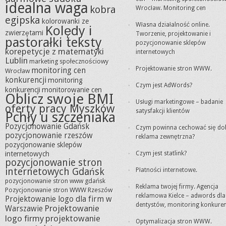
idealna waga
kobra
Wrocław. Monitoring cen
egipska
kolorowanki ze
Własna działalność online.
Kolędy i
zwierzętami
Tworzenie, projektowanie i
pastorałki teksty
pozycjonowanie sklepów
korepetycje z matematyki
internetowych
Lublin
marketing społecznościowy
Projektowanie stron WWW.
monitoring cen
Wrocław
konkurencji
monitoring
Czym jest AdWords?
konkurencji
monitorowanie cen
Oblicz swoje BMI
Usługi marketingowe – badanie
oferty pracy Myszków
satysfakcji klientów
Pchły u szczeniaka
Pozycjonowanie Gdańsk
Czym powinna cechować się do
pozycjonowanie rzeszów
reklama zewnętrzna?
pozycjonowanie sklepów
internetowych
Czym jest statlink?
pozycjonowanie stron
internetowych Gdańsk
Płatności internetowe.
pozycjonowanie stron www gdańsk
Reklama twojej firmy. Agencja
Pozycjonowanie stron WWW Rzeszów
reklamowa Kielce – adwords dla
Projektowanie logo dla firm w
dentystów, monitoring konkuren
Projektowanie
Warszawie
logo firmy
projektowanie
Optymalizacja stron WWW.