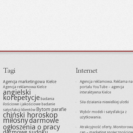
Tagi
Internet
Agencja marketingowa Kielce
Agencja reklamowa. Reklama na
Agencja reklamowa Kielce
portalu YouTube – agencja
angielski
interaktywna Kielce
korepetycje
badania
Siła działania niewielkiej ulotki
ilościowe i jakościowe
badanie
Bytom parafie
satysfakcji klientów
Wybór modeli i satysfakcja z
chiński horoskop
użytkowania.
miłosny
darmowe
ogłoszenia o pracy
Atrakcyjność oferty. Monitorow
darmowe sudoku
cen – marketing społecznościo